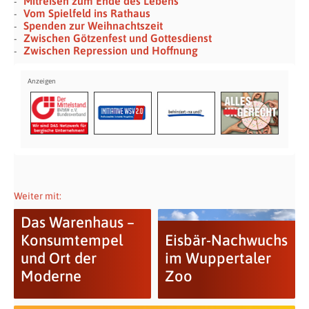
Mitreisen zum Ende des Lebens
Vom Spielfeld ins Rathaus
Spenden zur Weihnachtszeit
Zwischen Götzenfest und Gottesdienst
Zwischen Repression und Hoffnung
Weiter mit:
Das Warenhaus –
Konsumtempel
Eisbär-Nachwuchs
und Ort der
im Wuppertaler
Moderne
Zoo