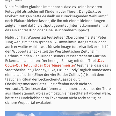
Viele Politiker glauben immer noch, dass es keine besseren
Fotos gibt als solche mit Kindern oder Tieren. Der glücklose
Norbert Röttgen hatte deshalb im zurückliegenden Wahlkampf
noch Plakate kleben lassen, die ihn mit einem kleinen Jungen
zeigten – und dafür viel Spott geerntet (Internetkommentar: „Ist
das ein echtes Kind oder eine Bauchrednerpuppe?“).
Natürlich hat Wuppertals leutseliger Oberbürgermeister Peter
Jung wenig mit dem spröden Ex-Umweltminister gemein, doch
auch er wollte wohl etwas für sein Image tun. Also ließ er sich für
den Wuppertaler Lokalteil der Westdeutschen Zeitung im
Rathaus mit den vier Hunden seiner Pressesprecherin Martina
Eckermann ablichten. Der herzige Beitrag mit dem Titel „
Das
Collie-Quartett und der Oberbürgermeister
“ legt nahe, dass das
Stadtoberhaupt „Clooney, Luke, Liz und Cody“ täglich mindestens
einmal aufsucht („Einer der vier Border Collies (…) ist mit dem
täglichen Ritual der Leckerchen-Ausgabe durch
Oberbürgermeister Peter Jung offenbar noch nicht so
vertraut…“). Der Leser darf ferner annehmen, dass eines der Tiere
aus Irland stammt, wo es womöglich eingeschläfert worden wäre,
hätte es Hundeliebhaberin Eckermann nicht rechtzeitig ins
sichere Wuppertal evakuiert.