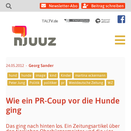
Newsletter-Abo
Beitrag schreiben
24.05.2012
Georg Sander
hund
hunde
image
kind
Kinder
martina eckermann
Peter Jung
Politik
politiker
pr
Westdeutsche Zeitung
WZ
Wie ein PR-Coup vor die Hunde
ging
Das ging nach hinten los. Ein Zeitungsartikel über