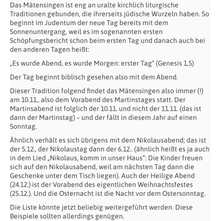
Das Mätensingen ist eng an uralte kirchlich liturgische
Traditionen gebunden, die ihrerseits jüdische Wurzeln haben. So
beginnt im Judentum der neue Tag bereits mit dem
Sonnenuntergang, weil es im sogenannten ersten
Schöpfungsbericht schon beim ersten Tag und danach auch bei
den anderen Tagen heißt:
„Es wurde Abend, es wurde Morgen: erster Tag“ (Genesis 1,5)
Der Tag beginnt biblisch gesehen also mit dem Abend.
Dieser Tradition folgend findet das Mätensingen also immer (!)
am 10.11., also dem Vorabend des Martinstages statt. Der
Martinsabend ist folglich der 10.11. und nicht der 11.11. (das ist
dann der Martinstag) – und der fällt in diesem Jahr auf einen
Sonntag.
Ähnlich verhält es sich übrigens mit dem Nikolausabend; das ist
der 5.12., der Nikolaustag dann der 6.12.. (ähnlich heißt es ja auch
in dem Lied „Nikolaus, komm in unser Haus“: Die Kinder freuen
sich auf den Nikolausabend, weil am nächsten Tag dann die
Geschenke unter dem Tisch liegen). Auch der Heilige Abend
(24.12.) ist der Vorabend des eigentlichen Weihnachtsfestes
(25.12.). Und die Osternacht ist die Nacht vor dem Ostersonntag.
Die Liste könnte jetzt beliebig weitergeführt werden. Diese
Beispiele sollten allerdings genügen.