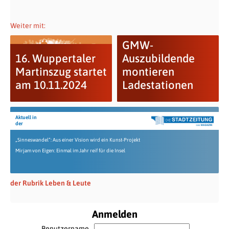
Weiter mit:
GMW-
16. Wuppertaler
Auszubildende
Martinszug startet
montieren
am 10.11.2024
Ladestationen
Aktuell in
der
„Sinneswandel“: Aus einer Vision wird ein Kunst-Projekt
Mirjam von Eigen: Einmal im Jahr reif für die Insel
der Rubrik Leben & Leute
Anmelden
Benutzername