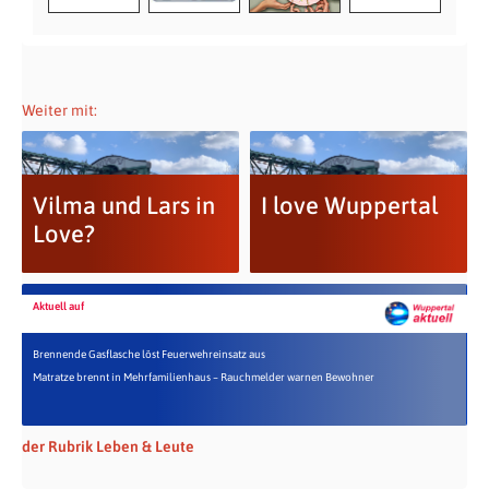
Weiter mit:
Vilma und Lars in
I love Wuppertal
Love?
Aktuell auf
Brennende Gasflasche löst Feuerwehreinsatz aus
Matratze brennt in Mehrfamilienhaus – Rauchmelder warnen Bewohner
der Rubrik Leben & Leute