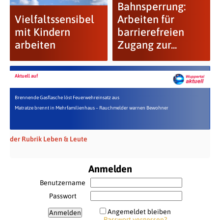
Bahnsperrung:
Vielfaltssensibel
Arbeiten für
mit Kindern
barrierefreien
arbeiten
Zugang zur...
Aktuell auf
Brennende Gasflasche löst Feuerwehreinsatz aus
Matratze brennt in Mehrfamilienhaus – Rauchmelder warnen Bewohner
der Rubrik Leben & Leute
Anmelden
Benutzername
Passwort
Angemeldet bleiben
Passwort vergessen?