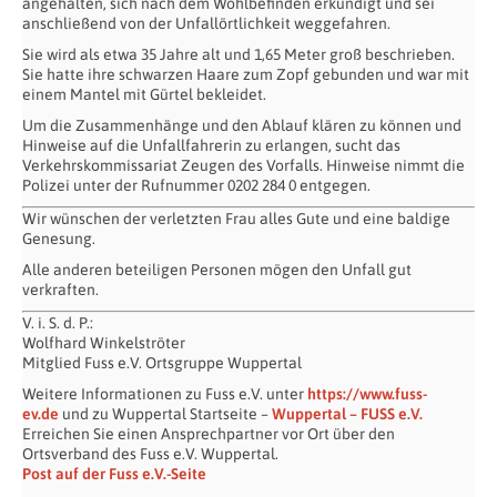
angehalten, sich nach dem Wohlbefinden erkundigt und sei
anschließend von der Unfallörtlichkeit weggefahren.
Sie wird als etwa 35 Jahre alt und 1,65 Meter groß beschrieben.
Sie hatte ihre schwarzen Haare zum Zopf gebunden und war mit
einem Mantel mit Gürtel bekleidet.
Um die Zusammenhänge und den Ablauf klären zu können und
Hinweise auf die Unfallfahrerin zu erlangen, sucht das
Verkehrskommissariat Zeugen des Vorfalls. Hinweise nimmt die
Polizei unter der Rufnummer 0202 284 0 entgegen.
Wir wünschen der verletzten Frau alles Gute und eine baldige
Genesung.
Alle anderen beteiligen Personen mögen den Unfall gut
verkraften.
V. i. S. d. P.:
Wolfhard Winkelströter
Mitglied Fuss e.V. Ortsgruppe Wuppertal
Weitere Informationen zu Fuss e.V. unter
https://www.fuss-
ev.de
und zu Wuppertal Startseite –
Wuppertal – FUSS e.V.
Erreichen Sie einen Ansprechpartner vor Ort über den
Ortsverband des Fuss e.V. Wuppertal.
Post auf der Fuss e.V.-Seite