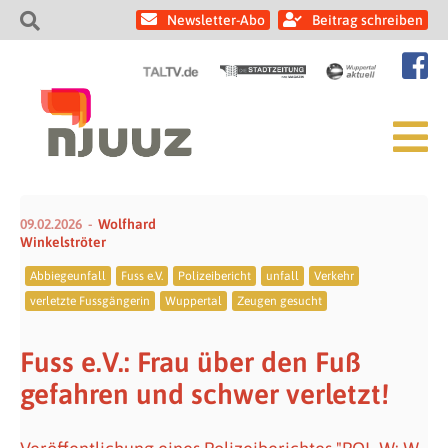
Newsletter-Abo
Beitrag schreiben
09.02.2026
Wolfhard
Winkelströter
Abbiegeunfall
Fuss e.V.
Polizeibericht
unfall
Verkehr
verletzte Fussgängerin
Wuppertal
Zeugen gesucht
Fuss e.V.: Frau über den Fuß
gefahren und schwer verletzt!