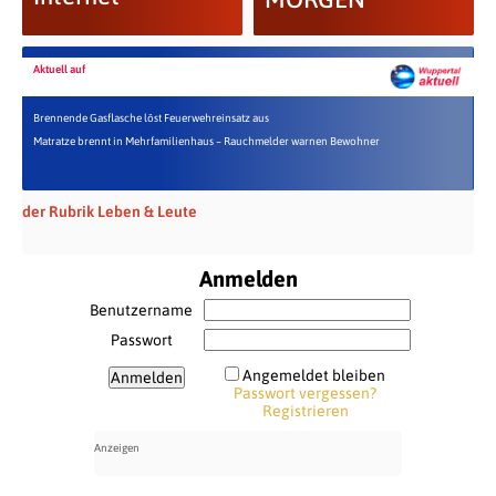
Aktuell auf
Brennende Gasflasche löst Feuerwehreinsatz aus
Matratze brennt in Mehrfamilienhaus – Rauchmelder warnen Bewohner
der Rubrik Leben & Leute
Anmelden
Benutzername
Passwort
Angemeldet bleiben
Passwort vergessen?
Registrieren