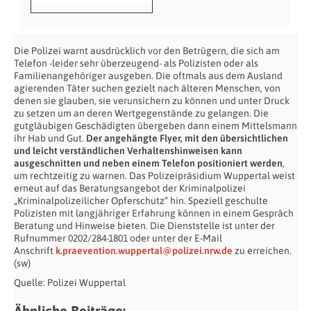
Die Polizei warnt ausdrücklich vor den Betrügern, die sich am
Telefon -leider sehr überzeugend- als Polizisten oder als
Familienangehöriger ausgeben. Die oftmals aus dem Ausland
agierenden Täter suchen gezielt nach älteren Menschen, von
denen sie glauben, sie verunsichern zu können und unter Druck
zu setzen um an deren Wertgegenstände zu gelangen. Die
gutgläubigen Geschädigten übergeben dann einem Mittelsmann
ihr Hab und Gut.
Der angehängte Flyer, mit den übersichtlichen
und leicht verständlichen Verhaltenshinweisen kann
ausgeschnitten und neben einem Telefon positioniert werden
,
um rechtzeitig zu warnen. Das Polizeipräsidium Wuppertal weist
erneut auf das Beratungsangebot der Kriminalpolizei
„Kriminalpolizeilicher Opferschutz“ hin. Speziell geschulte
Polizisten mit langjähriger Erfahrung können in einem Gespräch
Beratung und Hinweise bieten. Die Dienststelle ist unter der
Rufnummer 0202/284-1801 oder unter der E-Mail
Anschrift
k.praevention.wuppertal@polizei.nrw.de
zu erreichen.
(sw)
Quelle: Polizei Wuppertal
Ähnliche Beiträge: