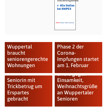
Stellenangebote:
»
Alle Stellen
bei KNIPEX
Wuppertal
Phase 2 der
braucht
Corona-
seniorengerechte
Impfungen startet
Wohnungen
am 1. Februar
Briefe gegen
Seniorin mit
Einsamkeit,
Trickbetrug um
Weihnachtsgrüße
Erspartes
an Wuppertaler
gebracht
Senioren