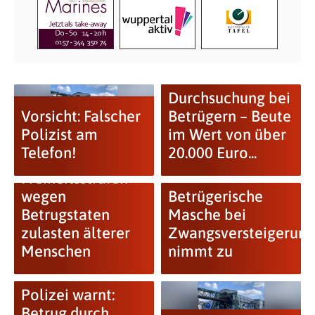
Durchsuchung bei
Vorsicht: Falscher
Betrügern – Beute
Polizist am
im Wert von über
Telefon!
20.000 Euro...
Mehrjährige
Freiheitsstrafen
wegen
Betrügerische
Betrugstaten
Masche bei
zulasten älterer
Zwangsversteigerun
Menschen
nimmt zu
Polizei warnt:
Betrug durch