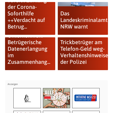
vorerst Zahlung
der Corona-
Soforthilfe
Das
++Verdacht auf
Landeskriminalamt
Betrug...
NRW warnt
Warnmeldung für
Unternehmen:
Betrügerische
Trickbetrüger am
Datenerlangung
Telefon-Geld weg-
im
Verhaltenshinweise
Zusammenhang...
der Polizei