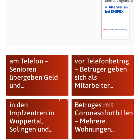
Stellenangebote:
»
Alle Stellen
bei KNIPEX
Falscher
Polizeibeamter
Sparkasse warnt
am Telefon –
vor Telefonbetrug
Senioren
– Betrüger geben
übergeben Geld
sich als
und...
Mitarbeiter...
Präventionskampagne
Verdacht des
in den
Betruges mit
Impfzentren in
Coronasoforthilfen
Wuppertal,
– Mehrere
Solingen und...
Wohnungen...
NRW stoppt