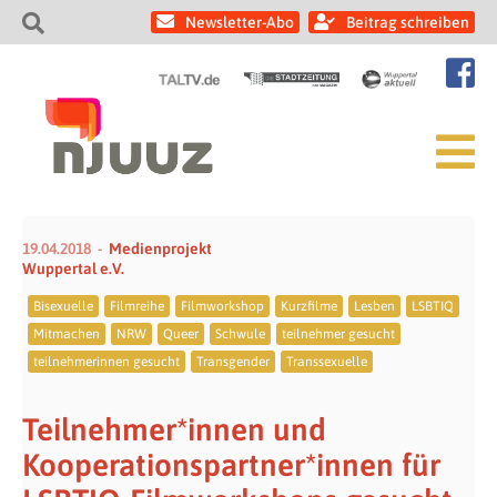
Newsletter-Abo
Beitrag schreiben
19.04.2018
Medienprojekt
Wuppertal e.V.
Bisexuelle
Filmreihe
Filmworkshop
Kurzfilme
Lesben
LSBTIQ
Mitmachen
NRW
Queer
Schwule
teilnehmer gesucht
teilnehmerinnen gesucht
Transgender
Transsexuelle
Teilnehmer*innen und
Kooperationspartner*innen für