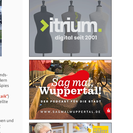
nds-
dern
Spies
aik“
)
ellte
rmen und
g
.