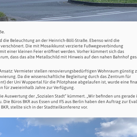
ße.
 die Beleuchtung an der Heinrich-Böll-Straße. Ebenso wird die
erschönert. Die mit Mosaikkunst verzierte Fußwegeverbindung
t einer kleinen Feier eröffnet werden. Vorher kümmert sich das
rum, dass das alte Metallschild mit Hinweis auf den nahen Bahnhof ge
er Ansatz: Vermieter stellen renovierungsbedürftigen Wohnraum günstig 
vierung. Da die wissenschaftliche Begleitung durch das Zentrum für
) der Uni Wuppertal für die Pilotphase abgelaufen ist, wurde eine fina
n für zweieinhalb Jahre zur Verfügung.
die Auswertung der „Sozialen Stadt“ kümmert. „Wir befinden uns gerade 
u. Die Büros BKR aus Essen und IfS aus Berlin haben den Auftrag zur Eva
KR, stellte sich in der Stadtteilkonferenz vor.