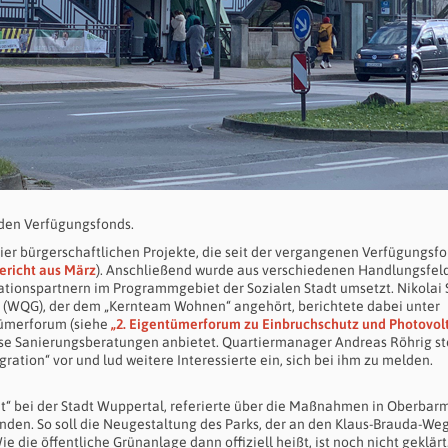
r den Verfügungsfonds.
ier bürgerschaftlichen Projekte, die seit der vergangenen Verfügungsfo
ericht aus März
). Anschließend wurde aus verschiedenen Handlungsfel
ationspartnern im Programmgebiet der Sozialen Stadt umsetzt. Nikolai 
t (WQG), der dem „Kernteam Wohnen“ angehört, berichtete dabei unter
tümerforum (siehe
„2. Eigentümerforum zu Einbruchschutz und Photovolt
se Sanierungsberatungen anbietet. Quartiermanager Andreas Röhrig st
ation“ vor und lud weitere Interessierte ein, sich bei ihm zu melden.
dt“ bei der Stadt Wuppertal, referierte über die Maßnahmen in Oberba
inden. So soll die Neugestaltung des Parks, der an den Klaus-Brauda-We
 die öffentliche Grünanlage dann offiziell heißt, ist noch nicht geklärt