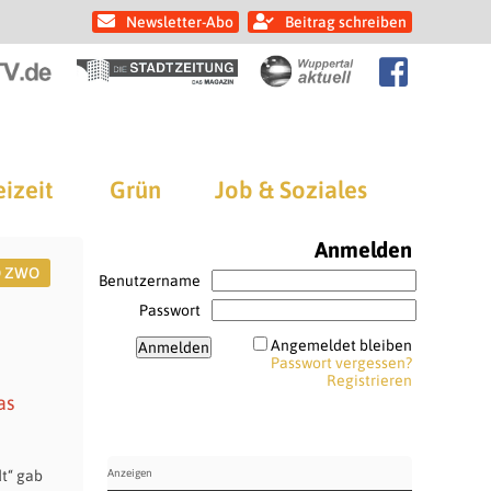
Newsletter-Abo
Beitrag schreiben
eizeit
Grün
Job & Soziales
Anmelden
O ZWO
Benutzername
Passwort
Angemeldet bleiben
Passwort vergessen?
Registrieren
as
dt“ gab