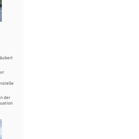
säubert
zur
nzielle
in der
luation