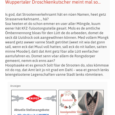
Wuppertaler Droschkenkutscher meint mal so…
Is god, dat Strootenverkehrsamt hät en nüen Namen, heet getz
Strassenverkehrsamt…, hä?
Soa heeten et do schon emmer en user aller Möngde, kuum
eener hät KFZ-Tulootongsstelle gesait. Mols es de amtliche
Ömbennennong bloas för den Lütt de do arbeeden, domet de
seck dä Uutdrock ook aangewöhnen können. Med vollem Mongk
weard getz awwer vanne Stadt getrötet (weet nit wia dat gonn
sall, wenn eck dat Muul voll hatten, sall eck do nit kallen, saiten
minne Mooder), datt dat Amt getz föar alle Lütt eenfacher
aantufahren es. Domet senn vöar allem de Rongsdorper
gemeent, nemm eck enns aan?
Hooptsaake et es genoch Solt föar de Strooten do, söss kömmsse
nit do rop, dat Amt leit jo nit grad em Dahl – woa et genoch lenks
leiengelootene Legenschaften vanne Stadt lenks römmleien.
Aktuelle Stellenangebote: