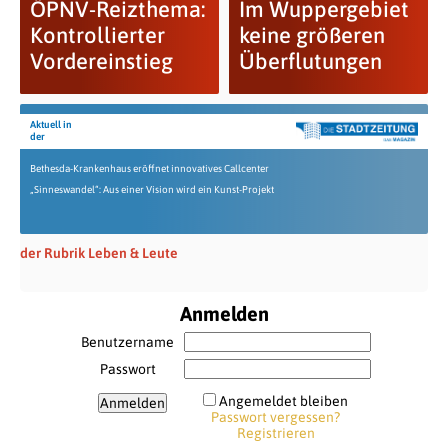
ÖPNV-Reizthema:
Im Wuppergebiet
Kontrollierter
keine größeren
Vordereinstieg
Überflutungen
Aktuell in
der
Bethesda-Krankenhaus eröffnet innovatives Callcenter
„Sinneswandel“: Aus einer Vision wird ein Kunst-Projekt
der Rubrik Leben & Leute
Anmelden
Benutzername
Passwort
Angemeldet bleiben
Passwort vergessen?
Registrieren