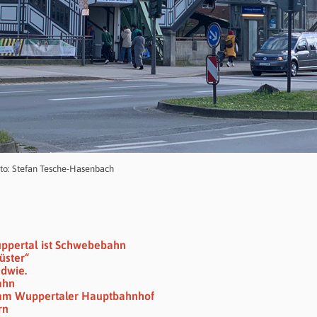
to: Stefan Tesche-Hasenbach
ppertal ist Schwebebahn
üster“
ndwie.
ahn
 am Wuppertaler Hauptbahnhof
rn