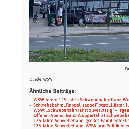
Fo
Quelle: WSW
Ähnliche Beiträge:
WSW feiern 125 Jahre Schwebebahn: Ganz Wu
Schwebebahn: „Rappel, rappel“ statt „flüster, fl
WSW: „Schwebebahn fährt zuverlässig“ – irge
Offener Abend: Ganz Wuppertal ist Schwebeb
125 Jahre Schwebebahn: großes Familienfest
125 Jahre Schwebebahn: WSW und Politik feie