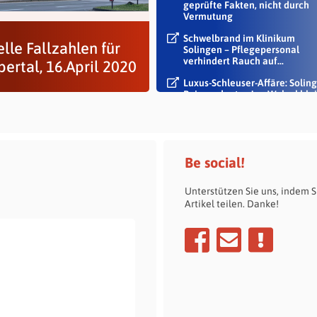
geprüfte Fakten, nicht durch
Vermutung
Schwelbrand im Klinikum
lle Fallzahlen für
Solingen – Pflegepersonal
verhindert Rauch auf...
ertal, 16.April 2020
Luxus-Schleuser-Affäre: Soling
Beigeordneter Jan Welzel blei
im Dienst
Be social!
Unterstützen Sie uns, indem S
Artikel teilen. Danke!