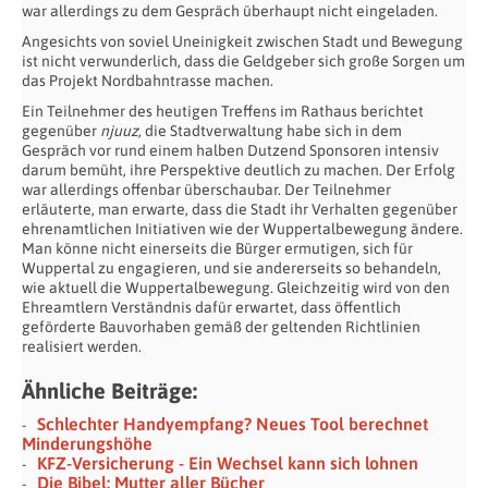
war allerdings zu dem Gespräch überhaupt nicht eingeladen.
Angesichts von soviel Uneinigkeit zwischen Stadt und Bewegung
ist nicht verwunderlich, dass die Geldgeber sich große Sorgen um
das Projekt Nordbahntrasse machen.
Ein Teilnehmer des heutigen Treffens im Rathaus berichtet
gegenüber
njuuz
, die Stadtverwaltung habe sich in dem
Gespräch vor rund einem halben Dutzend Sponsoren intensiv
darum bemüht, ihre Perspektive deutlich zu machen.
Der Erfolg
war allerdings offenbar überschaubar. Der Teilnehmer
erläuterte, man erwarte, dass die Stadt ihr Verhalten gegenüber
ehrenamtlichen Initiativen wie der Wuppertalbewegung ändere.
Man könne nicht einerseits die Bürger ermutigen, sich für
Wuppertal zu engagieren, und sie andererseits so behandeln,
wie aktuell die Wuppertalbewegung. Gleichzeitig wird von den
Ehreamtlern Verständnis dafür erwartet, dass öffentlich
geförderte Bauvorhaben gemäß der geltenden Richtlinien
realisiert werden.
Ähnliche Beiträge:
Schlechter Handyempfang? Neues Tool berechnet
Minderungshöhe
KFZ-Versicherung - Ein Wechsel kann sich lohnen
Die Bibel: Mutter aller Bücher