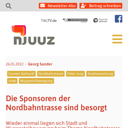
Newsletter-Abo
Beitrag schreiben
26.01.2012
Georg Sander
Carsten Gerhardt
Nordbahntrasse
Peter Jung
Stadtverwaltung
streit
Wuppertalbewegung
Die Sponsoren der
Nordbahntrasse sind besorgt
Wieder einmal liegen sich Stadt und