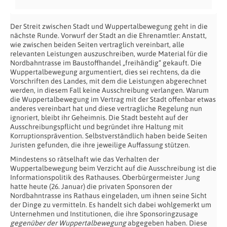
Der Streit zwischen Stadt und Wuppertalbewegung geht in die
nächste Runde. Vorwurf der Stadt an die Ehrenamtler: Anstatt,
wie zwischen beiden Seiten vertraglich vereinbart, alle
relevanten Leistungen auszuschreiben, wurde Material für die
Nordbahntrasse im Baustoffhandel „freihändig“ gekauft. Die
Wuppertalbewegung argumentiert, dies sei rechtens, da die
Vorschriften des Landes, mit dem die Leistungen abgerechnet
werden, in diesem Fall keine Ausschreibung verlangen. Warum
die Wuppertalbewegung im Vertrag mit der Stadt offenbar etwas
anderes vereinbart hat und diese vertragliche Regelung nun
ignoriert, bleibt ihr Geheimnis. Die Stadt besteht auf der
Ausschreibungspflicht und begründet ihre Haltung mit
Korruptionsprävention. Selbstverständlich haben beide Seiten
Juristen gefunden, die ihre jeweilige Auffassung stützen.
Mindestens so rätselhaft wie das Verhalten der
Wuppertalbewegung beim Verzicht auf die Ausschreibung ist die
Informationspolitik des Rathauses. Oberbürgermeister Jung
hatte heute (26. Januar) die privaten Sponsoren der
Nordbahntrasse ins Rathaus eingeladen, um ihnen seine Sicht
der Dinge zu vermitteln. Es handelt sich dabei wohlgemerkt um
Unternehmen und Institutionen, die ihre Sponsoringzusage
gegenüber der Wuppertalbewegung
abgegeben haben. Diese