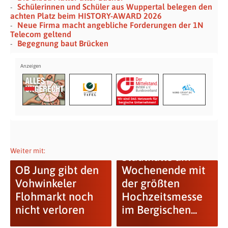
Schülerinnen und Schüler aus Wuppertal belegen den
achten Platz beim HISTORY-AWARD 2026
Neue Firma macht angebliche Forderungen der 1N
Telecom geltend
Begegnung baut Brücken
Weiter mit:
Stadthalle am
OB Jung gibt den
Wochenende mit
Vohwinkeler
der größten
Flohmarkt noch
Hochzeitsmesse
nicht verloren
im Bergischen...