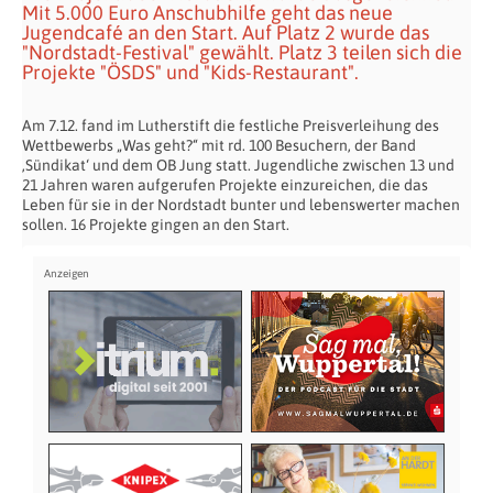
Mit 5.000 Euro Anschubhilfe geht das neue
Jugendcafé an den Start. Auf Platz 2 wurde das
"Nordstadt-Festival" gewählt. Platz 3 teilen sich die
Projekte "ÖSDS" und "Kids-Restaurant".
Am 7.12. fand im Lutherstift die festliche Preisverleihung des
Wettbewerbs „Was geht?“ mit rd. 100 Besuchern, der Band
‚Sündikat‘ und dem OB Jung statt. Jugendliche zwischen 13 und
21 Jahren waren aufgerufen Projekte einzureichen, die das
Leben für sie in der Nordstadt bunter und lebenswerter machen
sollen. 16 Projekte gingen an den Start.