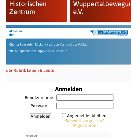
Historischen
Wuppertalbewegung
Zentrum
e.V.
Aktuell in
der
Charles Petersohn: Rückblick auf den ‚Karneval der Vielfalt‘
VBS auf spannender Stippvisite in Schwerin
der Rubrik Leben & Leute
Anmelden
Benutzername
Passwort
Angemeldet bleiben
Passwort vergessen?
Registrieren