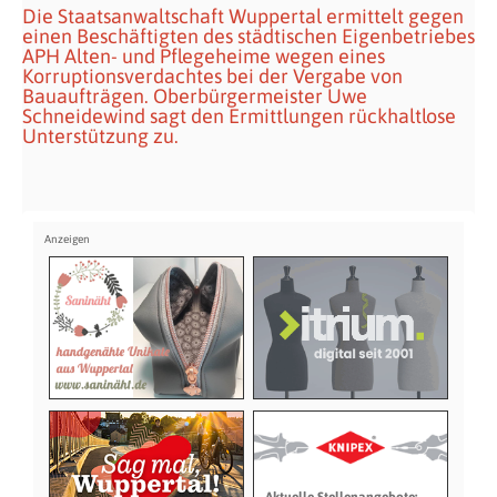
Die Staatsanwaltschaft Wuppertal ermittelt gegen
einen Beschäftigten des städtischen Eigenbetriebes
APH Alten- und Pflegeheime wegen eines
Korruptionsverdachtes bei der Vergabe von
Bauaufträgen. Oberbürgermeister Uwe
Schneidewind sagt den Ermittlungen rückhaltlose
Unterstützung zu.
Aktuelle Stellenangebote: