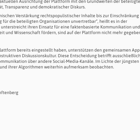
 aktuellen Ausrichtung der Plattform mit den Grundwerten der beteiligt
tät, Transparenz und demokratischer Diskurs.
mischen Verstärkung rechtspopulistischer Inhalte bis zur Einschränkung
ür die beteiligten Organisationen unvertretbar“, heißt es in der
n unterstreicht ihren Einsatz für eine faktenbasierte Kommunikation un
heit und Wissenschaft fördern, sind auf der Plattform nicht mehr gegeben
r Plattform bereits eingestellt haben, unterstützen den gemeinsamen App
truktiven Diskussionskultur. Diese Entscheidung betrifft ausschließlich
 Kommunikation über andere Social-Media-Kanäle. Im Lichte der jüngsten
n und ihrer Algorithmen weiterhin aufmerksam beobachten.
nftenberg