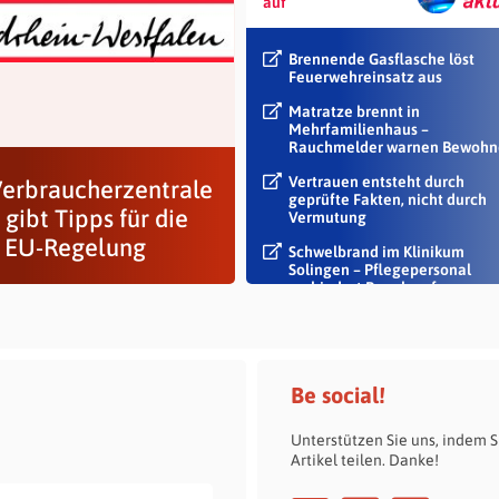
auf
Brennende Gasflasche löst
Feuerwehreinsatz aus
Matratze brennt in
Mehrfamilienhaus –
Rauchmelder warnen Bewohn
Vertrauen entsteht durch
Verbraucherzentrale
geprüfte Fakten, nicht durch
gibt Tipps für die
Vermutung
 EU-Regelung
Schwelbrand im Klinikum
Solingen – Pflegepersonal
verhindert Rauch auf...
Be social!
Unterstützen Sie uns, indem S
Artikel teilen. Danke!