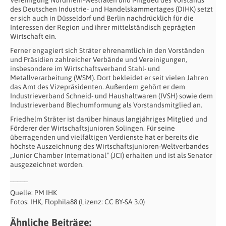
Vereinigung Nordrhein-Westfalen und Mitglied des Vorstands
des Deutschen Industrie- und Handelskammertages (DIHK) setzt
er sich auch in Düsseldorf und Berlin nachdrücklich für die
Interessen der Region und ihrer mittelständisch geprägten
Wirtschaft ein.
Ferner engagiert sich Sträter ehrenamtlich in den Vorständen
und Präsidien zahlreicher Verbände und Vereinigungen,
insbesondere im Wirtschaftsverband Stahl- und
Metallverarbeitung (WSM). Dort bekleidet er seit vielen Jahren
das Amt des Vizepräsidenten. Außerdem gehört er dem
Industrieverband Schneid- und Haushaltwaren (IVSH) sowie dem
Industrieverband Blechumformung als Vorstandsmitglied an.
Friedhelm Sträter ist darüber hinaus langjähriges Mitglied und
Förderer der Wirtschaftsjunioren Solingen. Für seine
überragenden und vielfältigen Verdienste hat er bereits die
höchste Auszeichnung des Wirtschaftsjunioren-Weltverbandes
„Junior Chamber International“ (JCI) erhalten und ist als Senator
ausgezeichnet worden.
_____
Quelle: PM IHK
Fotos: IHK, Flophila88 (Lizenz: CC BY-SA 3.0)
Ähnliche Beiträge: