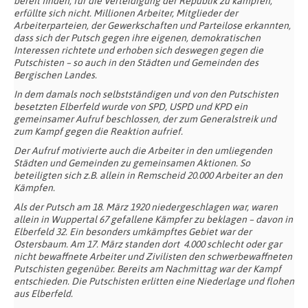
bereit finden, für die Verteidigung der Republik zu kämpfen,
erfüllte sich nicht. Millionen Arbeiter, Mitglieder der
Arbeiterparteien, der Gewerkschaften und Parteilose erkannten,
dass sich der Putsch gegen ihre eigenen, demokratischen
Interessen richtete und erhoben sich deswegen gegen die
Putschisten – so auch in den Städten und Gemeinden des
Bergischen Landes.
In dem damals noch selbstständigen und von den Putschisten
besetzten Elberfeld wurde von SPD, USPD und KPD ein
gemeinsamer Aufruf beschlossen, der zum Generalstreik und
zum Kampf gegen die Reaktion aufrief.
Der Aufruf motivierte auch die Arbeiter in den umliegenden
Städten und Gemeinden zu gemeinsamen Aktionen. So
beteiligten sich z.B. allein in Remscheid 20.000 Arbeiter an den
Kämpfen.
Als der Putsch am 18. März 1920 niedergeschlagen war, waren
allein in Wuppertal 67 gefallene Kämpfer zu beklagen – davon in
Elberfeld 32. Ein besonders umkämpftes Gebiet war der
Ostersbaum. Am 17. März standen dort 4.000 schlecht oder gar
nicht bewaffnete Arbeiter und Zivilisten den schwerbewaffneten
Putschisten gegenüber. Bereits am Nachmittag war der Kampf
entschieden. Die Putschisten erlitten eine Niederlage und flohen
aus Elberfeld.