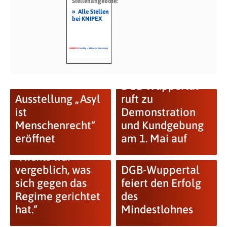
Stellenangebote:
»
Alle Stellen
bei KNIPEX
DGB Wuppertal
Ausstellung „Asyl
ruft zu
ist
Demonstration
Menschenrecht“
und Kundgebung
eröffnet
am 1. Mai auf
“Nichts war
vergeblich, was
DGB-Wuppertal
sich gegen das
feiert den Erfolg
Regime gerichtet
des
hat.“
Mindestlohnes