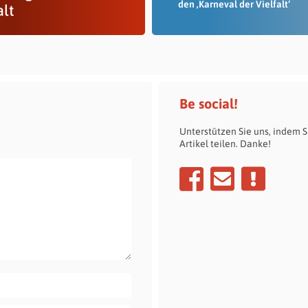
den ‚Karneval der Vielfalt‘
lt
Be social!
Unterstützen Sie uns, indem S
Artikel teilen. Danke!