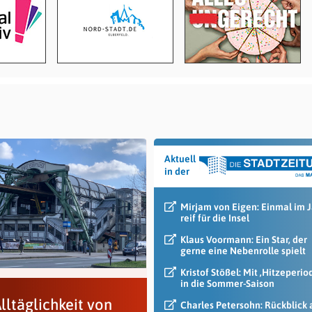
Aktuell
in der
Mirjam von Eigen: Einmal im 
reif für die Insel
Klaus Voormann: Ein Star, der
gerne eine Nebenrolle spielt
Kristof Stößel: Mit ‚Hitzeperio
in die Sommer-Saison
lltäglichkeit von
Charles Petersohn: Rückblick 