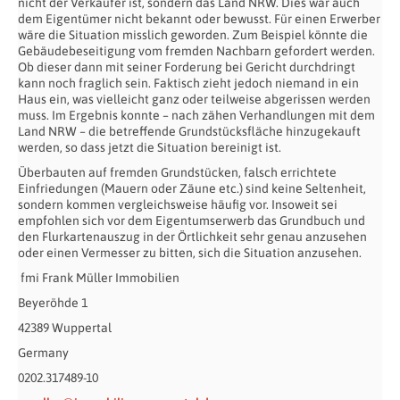
nicht der Verkäufer ist, sondern das Land NRW. Dies war auch
dem Eigentümer nicht bekannt oder bewusst. Für einen Erwerber
wäre die Situation misslich geworden. Zum Beispiel könnte die
Gebäudebeseitigung vom fremden Nachbarn gefordert werden.
Ob dieser dann mit seiner Forderung bei Gericht durchdringt
kann noch fraglich sein. Faktisch zieht jedoch niemand in ein
Haus ein, was vielleicht ganz oder teilweise abgerissen werden
muss. Im Ergebnis konnte – nach zähen Verhandlungen mit dem
Land NRW – die betreffende Grundstücksfläche hinzugekauft
werden, so dass jetzt die Situation bereinigt ist.
Überbauten auf fremden Grundstücken, falsch errichtete
Einfriedungen (Mauern oder Zäune etc.) sind keine Seltenheit,
sondern kommen vergleichsweise häufig vor. Insoweit sei
empfohlen sich vor dem Eigentumserwerb das Grundbuch und
den Flurkartenauszug in der Örtlichkeit sehr genau anzusehen
oder einen Vermesser zu bitten, sich die Situation anzusehen.
fmi Frank Müller Immobilien
Beyeröhde 1
42389 Wuppertal
Germany
0202.317489-10