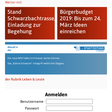
Weiter mit:
Stand
Bürgerbudget
Schwarzbachtrasse,
2019: Bis zum 24.
Einladung zur
März Ideen
Begehung
einreichen
Aktuell in
der
Der neue WSV hätte nicht besser starten können
Das „Kleine Schwarze“: Inbegriff weiblicher Eleganz
der Rubrik Leben & Leute
Anmelden
Benutzername
Passwort