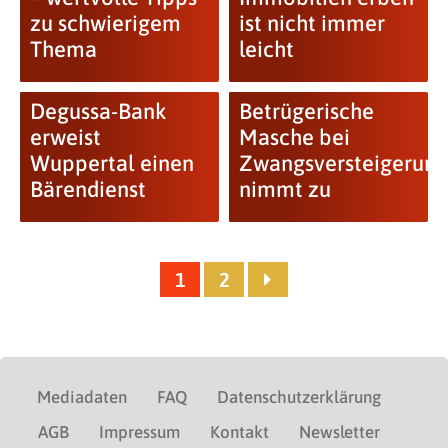
zu schwierigem
ist nicht immer
Thema
leicht
Degussa-Bank
Betrügerische
erweist
Masche bei
Wuppertal einen
Zwangsversteigerun
Bärendienst
nimmt zu
1
2
Mediadaten
FAQ
Datenschutzerklärung
AGB
Impressum
Kontakt
Newsletter