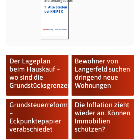
Stellenangebote:
»
Alle Stellen
bei KNIPEX
Evakuierte
Der Lageplan
Bewohner von
beim Hauskauf –
Langerfeld suchen
wo sind die
dringend neue
Grundstücksgrenzen?
Wohnungen
Grundsteuerreform
Die Inflation zieht
–
wieder an. Können
Eckpunktepapier
Immobilien
verabschiedet
schützen?