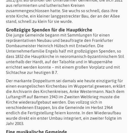
1821) gilt als Gründer der Unterbarmer Gemeinde, die sich 1822
aus reformierten und lutherischen Kreisen
zusammengeschlossen hatte. Sie wuchs so schnell, dass ihre
erste Kirche, ein kleiner langgestreckter Bau, der an der Allee
stand, schnell zu klein für sie wurde.
Großzügige Spenden für die Hauptkirche
Die junge Gemeinde begann mit Sammlungen für einen
repräsentativen Neubau und beauftragte den Frankfurter
Dombaumeister Heinrich Hübsch mit Entwürfen. Die
Unternehmerfamilie Engels half mit großzügigen Spenden, so
dass 1832 die Hauptkirche in neoromanisch-byzantinischem Stil
unterhalb der Hardt, auf der Talsohle und in Wuppernähe
errichtet werden konnte – mit einem großen Vorplatz und mit
Sichtachse zur heutigen B 7.
Der markante Doppelturm sei damals wie heute einzigartig für
einen evangelischen Kirchenbau im Wuppertal gewesen, erklärt
die Archivarin des Kirchenkreises, Anke Westermann. Nach dem
Luftangriff auf Barmen 1943 im Zweiten Weltkrieg musste die
Kirche wiederaufgebaut werden. Das vollzog sich in
verschiedenen Etappen, bis die Gemeinde im Herbst 1964
endlich die Fertigstellung feiern konnte. In den Wiederaufbau
wurde direkt ein erster Umbau integriert, ein zweiter folgte im
Jahr 2003.
Eine musikalische Gemeinde