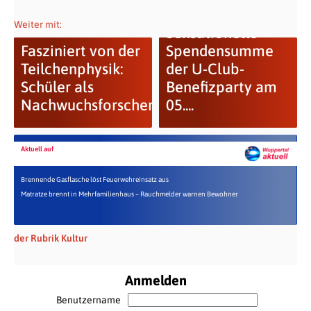
Hope for Haiti:
Weiter mit:
Sensationelle
Fasziniert von der
Spendensumme
Teilchenphysik:
der U-Club-
Schüler als
Benefizparty am
Nachwuchsforscher
05....
Aktuell auf
Brennende Gasflasche löst Feuerwehreinsatz aus
Matratze brennt in Mehrfamilienhaus – Rauchmelder warnen Bewohner
der Rubrik Kultur
Anmelden
Benutzername