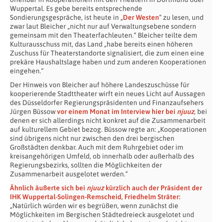
Wuppertal. Es gebe bereits entsprechende
Sondierungsgespräche, ist heute in „
Der Westen
“ zu lesen, und
zwar laut Bleicher „nicht nur auf Verwaltungsebene sondern
gemeinsam mit den Theaterfachleuten.“ Bleicher teilte dem
Kulturausschuss mit, das Land „habe bereits einen höheren
Zuschuss für Theaterstandorte signalisiert, die zum einen eine
prekäre Haushaltslage haben und zum anderen Kooperationen
eingehen.“
Der Hinweis von Bleicher auf höhere Landeszuschüsse für
kooperierende Stadttheater wirft ein neues Licht auf Aussagen
des Düsseldorfer Regierungspräsidenten und Finanzaufsehers
Jürgen Büssow
vor einem Monat im Interview hier bei
njuuz
, bei
denen er sich allerdings nicht konkret auf die Zusammenarbeit
auf kulturellem Gebiet bezog. Büssow regte an: „Kooperationen
sind übrigens nicht nur zwischen den drei bergischen
Großstädten denkbar. Auch mit dem Ruhrgebiet oder im
kreisangehörigen Umfeld, ob innerhalb oder außerhalb des
Regierungsbezirks, sollten die Möglichkeiten der
Zusammenarbeit ausgelotet werden.“
Ähnlich äußerte sich bei
njuuz
kürzlich auch der Präsident der
IHK Wuppertal-Solingen-Remscheid, Friedhelm Sträter:
„Natürlich würden wir es begrüßen, wenn zunächst die
Möglichkeiten im Bergischen Städtedreieck ausgelotet und