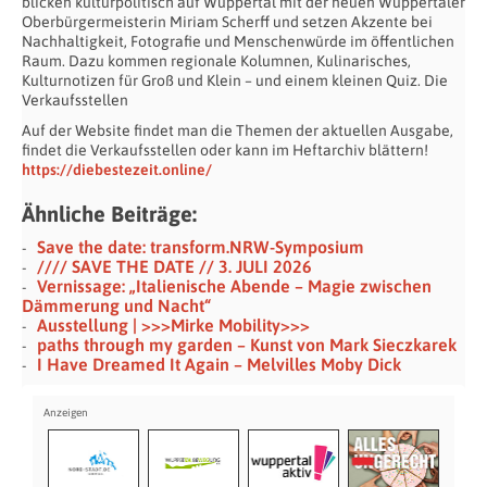
blicken kulturpolitisch auf Wuppertal mit der neuen Wuppertaler
Oberbürgermeisterin Miriam Scherff und setzen Akzente bei
Nachhaltigkeit, Fotografie und Menschenwürde im öffentlichen
Raum. Dazu kommen regionale Kolumnen, Kulinarisches,
Kulturnotizen für Groß und Klein – und einem kleinen Quiz. Die
Verkaufsstellen
Auf der Website findet man die Themen der aktuellen Ausgabe,
findet die Verkaufsstellen oder kann im Heftarchiv blättern!
https://diebestezeit.online/
Ähnliche Beiträge:
Save the date: transform.NRW-Symposium
//// SAVE THE DATE // 3. JULI 2026
Vernissage: „Italienische Abende – Magie zwischen
Dämmerung und Nacht“
Ausstellung | >>>Mirke Mobility>>>
paths through my garden – Kunst von Mark Sieczkarek
I Have Dreamed It Again – Melvilles Moby Dick