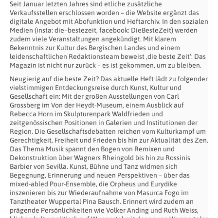
Seit Januar letzten Jahres sind etliche zusätzliche
Verkaufsstellen erschlossen worden – die Website ergänzt das
digitale Angebot mit Abofunktion und Heftarchiv. In den sozialen
Medien (insta: die–bestezeit, facebook: DieBesteZeit) werden
zudem viele Veranstaltungen angekündigt. Mit klarem
Bekenntnis zur Kultur des Bergischen Landes und einem
leidenschaftlichen Redaktionsteam beweist ‚die beste Zeit‘: Das
Magazin ist nicht nur zurück – es ist gekommen, um zu bleiben.
Neugierig auf die beste Zeit? Das aktuelle Heft lädt zu folgender
vielstimmigen Entdeckungsreise durch Kunst, Kultur und
Gesellschaft ein: Mit der großen Ausstellungen von Carl
Grossberg im Von der Heydt-Museum, einem Ausblick auf
Rebecca Horn im Skulpturenpark Waldfrieden und
zeitgenössischen Positionen in Galerien und Institutionen der
Region. Die Gesellschaftsdebatten reichen vom Kulturkampf um
Gerechtigkeit, Freiheit und Frieden bis hin zur Aktualität des Zen.
Das Thema Musik spannt den Bogen von Remixen und
Dekonstruktion über Wagners Rheingold bis hin zu Rossinis
Barbier von Sevilla. Kunst, Bühne und Tanz widmen sich
Begegnung, Erinnerung und neuen Perspektiven – über das
mixed-abled Pour-Ensemble, die Orpheus und Eurydike
inszenieren bis zur Wiederaufnahme von Masurca Fogo im
Tanztheater Wuppertal Pina Bausch. Erinnert wird zudem an
prägende Persönlichkeiten wie Volker Anding und Ruth Weiss,