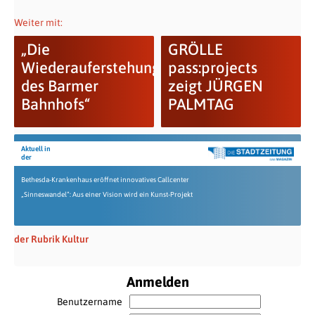
Weiter mit:
„Die
GRÖLLE
Wiederauferstehung
pass:projects
des Barmer
zeigt JÜRGEN
Bahnhofs“
PALMTAG
Aktuell in
der
Bethesda-Krankenhaus eröffnet innovatives Callcenter
„Sinneswandel“: Aus einer Vision wird ein Kunst-Projekt
der Rubrik Kultur
Anmelden
Benutzername