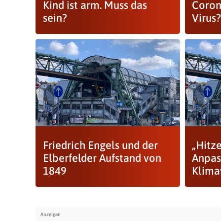
Kind ist arm. Muss das
Coron
sein?
Virus
Friedrich Engels und der
„Hitze
Elberfelder Aufstand von
Anpas
1849
Klima