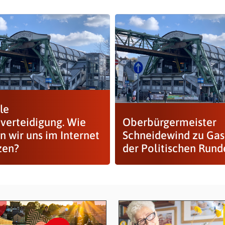
le
tverteidigung. Wie
Oberbürgermeister
n wir uns im Internet
Schneidewind zu Gast
zen?
der Politischen Rund