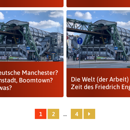
eutsche Manchester?
Die Welt (der Arbeit)
nstadt, Boomtown?
Zeit des Friedrich En
was?
1
2
…
4