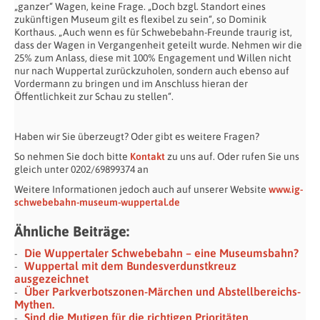
„ganzer“ Wagen, keine Frage. „Doch bzgl. Standort eines
zukünftigen Museum gilt es flexibel zu sein“, so Dominik
Korthaus. „Auch wenn es für Schwebebahn-Freunde traurig ist,
dass der Wagen in Vergangenheit geteilt wurde. Nehmen wir die
25% zum Anlass, diese mit 100% Engagement und Willen nicht
nur nach Wuppertal zurückzuholen, sondern auch ebenso auf
Vordermann zu bringen und im Anschluss hieran der
Öffentlichkeit zur Schau zu stellen“.
Haben wir Sie überzeugt? Oder gibt es weitere Fragen?
So nehmen Sie doch bitte
Kontakt
zu uns auf. Oder rufen Sie uns
gleich unter 0202/69899374 an
Weitere Informationen jedoch auch auf unserer Website
www.ig-
schwebebahn-museum-wuppertal.de
Ähnliche Beiträge:
Die Wuppertaler Schwebebahn – eine Museumsbahn?
Wuppertal mit dem Bundesverdunstkreuz
ausgezeichnet
Über Parkverbotszonen-Märchen und Abstellbereichs-
Mythen.
Sind die Mutigen für die richtigen Prioritäten