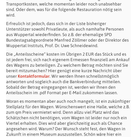
Transportkosten, welche momentan leider noch unabsehbar
sind. Oder dem, was für die folgende Restauration nötig sein
wird.
Erfreulich ist jedoch, dass sich in der Liste bisheriger
Unterstützer sowohl Privatleute, als auch namhafte Personen
aus Wuppertal wiederfinden. So z.B. der ehemalige SPD
Bundestagsabgeordnete Manfred Zöllmer oder der Direktor des
Wuppertal Instituts, Prof. Dr. Uwe Schneidewind.
Die „Anteilsscheine“ kosten im Übrigen 2 EUR das Stück und es
ist jedem frei, sich nach eigenem Ermessen finanziell am Ankauf
des Wagens zu beteiligen. Zu welchem Betrag möchten sind Sie
bereit mitzumachen? Hier genügt eine kurze Nachricht über
unser
Kontaktformular
. Wir werden Ihnen schnellstmöglich
antworten und sogleich auch die Bankverbindung mitteilen.
Sobald der Betrag eingegangen ist, werden wir Ihnen den
Anteilsschein im .pdf Format per E-Mail zukommen lassen.
Woran es momentan aber auch noch mangelt, ist ein zukünftiger
Stellplatz für den Wagen. Wünschenswert eine Halle, welche z.B.
zum qm Preis vermietet wird. Denn allzu viel Platz wird das
Schätzchen nicht benötigen, vom Wagen ist leider nur noch ein
Viertel erhalten. Dies wird aber gleichzeitig auch als Chance
angesehen wird. Warum? Der Wunsch steht fest, den Wagen in
Zukunft in einem Museum auszustellen. Schön wäre hier ein