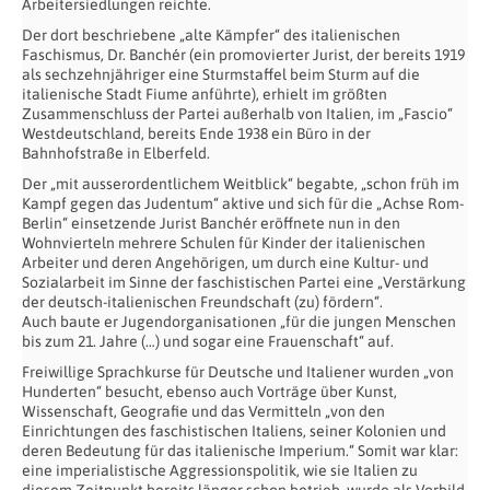
Arbeitersiedlungen reichte.
Der dort beschriebene „alte Kämpfer“ des italienischen
Faschismus, Dr. Banchér (ein promovierter Jurist, der bereits 1919
als sechzehnjähriger eine Sturmstaffel beim Sturm auf die
italienische Stadt Fiume anführte), erhielt im größten
Zusammenschluss der Partei außerhalb von Italien, im „Fascio“
Westdeutschland, bereits Ende 1938 ein Büro in der
Bahnhofstraße in Elberfeld.
Der „mit ausserordentlichem Weitblick“ begabte, „schon früh im
Kampf gegen das Judentum“ aktive und sich für die „Achse Rom-
Berlin“ einsetzende Jurist Banchér eröffnete nun in den
Wohnvierteln mehrere Schulen für Kinder der italienischen
Arbeiter und deren Angehörigen, um durch eine Kultur- und
Sozialarbeit im Sinne der faschistischen Partei eine „Verstärkung
der deutsch-italienischen Freundschaft (zu) fördern“.
Auch baute er Jugendorganisationen „für die jungen Menschen
bis zum 21. Jahre (…) und sogar eine Frauenschaft“ auf.
Freiwillige Sprachkurse für Deutsche und Italiener wurden „von
Hunderten“ besucht, ebenso auch Vorträge über Kunst,
Wissenschaft, Geografie und das Vermitteln „von den
Einrichtungen des faschistischen Italiens, seiner Kolonien und
deren Bedeutung für das italienische Imperium.“ Somit war klar:
eine imperialistische Aggressionspolitik, wie sie Italien zu