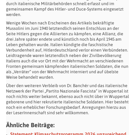
durch italienische Militärbehörden schnell erfasst und im
gemeinsamen Kampf des Hitler- und Duce-Systems eingesetzt
werden.
Wenige Wochen nach Erscheinen des Artikels bekräftigte
Mussolini im Juni 1940 letztendlich seinen Entschluss an der
Seite Hitlers gegen die Alliierten zu kämpfen, eine Allianz, die
drei Jahre später endete und künstlich noch bis April 1945 am
Leben gehalten wurde. Italien kündigte die faschistische
Verbundenheit auf, Hitlerdeutschland verlor einen Verbündeten.
Leidtragende waren letztendlich neben der Zivilbevölkerung
Italiens auch die vor Ort mit der Wehrmacht an verschiedenen
Fronten gemeinsam kämpfenden italienischen Soldaten, die nun
als „Verräter“ von der Wehrmacht interniert und auf übelste
Weise behandelt wurden.
Über den weiteren Verbleib von Dr. Banchér und das italienische
Netzwerk der Partei „Partito Nazionale Fascista“ in Wuppertal ist
noch nichts weiter bekannt, ebenso auch nicht über in Wuppertal
geborene und hier rekrutierte italienische Soldaten. Hier besteht
noch ein erheblicher Forschungsbedarf. Anregungen hierzu aus
der LeserInnenschaft sind sehr willkommen.
Ähnliche Beiträge:
Statement: Klimaschutzprogramm 2026 unzureichend