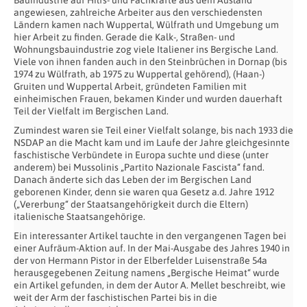
Bauindustrie auf Hilfs- und Fachkräfte aus dem Ausland
angewiesen, zahlreiche Arbeiter aus den verschiedensten
Ländern kamen nach Wuppertal, Wülfrath und Umgebung um
hier Arbeit zu finden. Gerade die Kalk-, Straßen- und
Wohnungsbauindustrie zog viele Italiener ins Bergische Land.
Viele von ihnen fanden auch in den Steinbrüchen in Dornap (bis
1974 zu Wülfrath, ab 1975 zu Wuppertal gehörend), (Haan-)
Gruiten und Wuppertal Arbeit, gründeten Familien mit
einheimischen Frauen, bekamen Kinder und wurden dauerhaft
Teil der Vielfalt im Bergischen Land.
Zumindest waren sie Teil einer Vielfalt solange, bis nach 1933 die
NSDAP an die Macht kam und im Laufe der Jahre gleichgesinnte
faschistische Verbündete in Europa suchte und diese (unter
anderem) bei Mussolinis „Partito Nazionale Fascista“ fand.
Danach änderte sich das Leben der im Bergischen Land
geborenen Kinder, denn sie waren qua Gesetz a.d. Jahre 1912
(„Vererbung“ der Staatsangehörigkeit durch die Eltern)
italienische Staatsangehörige.
Ein interessanter Artikel tauchte in den vergangenen Tagen bei
einer Aufräum-Aktion auf. In der Mai-Ausgabe des Jahres 1940 in
der von Hermann Pistor in der Elberfelder Luisenstraße 54a
herausgegebenen Zeitung namens „Bergische Heimat“ wurde
ein Artikel gefunden, in dem der Autor A. Mellet beschreibt, wie
weit der Arm der faschistischen Partei bis in die