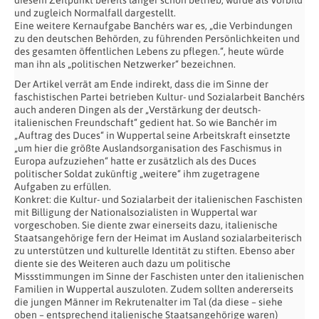
diesem Zeitpunkt bereits länger schon betrieb, wurde als Vorbild
und zugleich Normalfall dargestellt.
Eine weitere Kernaufgabe Banchérs war es, „die Verbindungen
zu den deutschen Behörden, zu führenden Persönlichkeiten und
des gesamten öffentlichen Lebens zu pflegen.“, heute würde
man ihn als „politischen Netzwerker“ bezeichnen.
Der Artikel verrät am Ende indirekt, dass die im Sinne der
faschistischen Partei betrieben Kultur- und Sozialarbeit Banchérs
auch anderen Dingen als der „Verstärkung der deutsch-
italienischen Freundschaft“ gedient hat. So wie Banchér im
„Auftrag des Duces“ in Wuppertal seine Arbeitskraft einsetzte
„um hier die größte Auslandsorganisation des Faschismus in
Europa aufzuziehen“ hatte er zusätzlich als des Duces
politischer Soldat zukünftig „weitere“ ihm zugetragene
Aufgaben zu erfüllen.
Konkret: die Kultur- und Sozialarbeit der italienischen Faschisten
mit Billigung der Nationalsozialisten in Wuppertal war
vorgeschoben. Sie diente zwar einerseits dazu, italienische
Staatsangehörige fern der Heimat im Ausland sozialarbeiterisch
zu unterstützen und kulturelle Identität zu stiften. Ebenso aber
diente sie des Weiteren auch dazu um politische
Missstimmungen im Sinne der Faschisten unter den italienischen
Familien in Wuppertal auszuloten. Zudem sollten andererseits
die jungen Männer im Rekrutenalter im Tal (da diese – siehe
oben – entsprechend italienische Staatsangehörige waren)