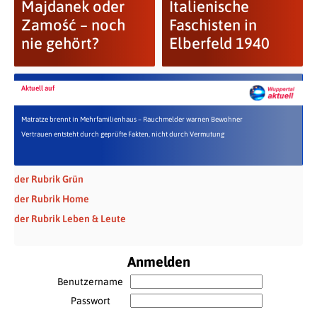
Majdanek oder
Italienische
Zamość – noch
Faschisten in
nie gehört?
Elberfeld 1940
Aktuell auf
Matratze brennt in Mehrfamilienhaus – Rauchmelder warnen Bewohner
Vertrauen entsteht durch geprüfte Fakten, nicht durch Vermutung
der Rubrik Grün
der Rubrik Home
der Rubrik Leben & Leute
Anmelden
Benutzername
Passwort