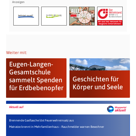
Weiter mit:
Eugen-Langen-
Gesamtschule
Geschichten für
sammelt Spenden
Körper und Seele
für Erdbebenopfer
Aktuell auf
Brennende Gasflasche löst Feuerwehreinsatz aus
Matratze brennt in Mehrfamilienhaus – Rauchmelder warnen Bewohner