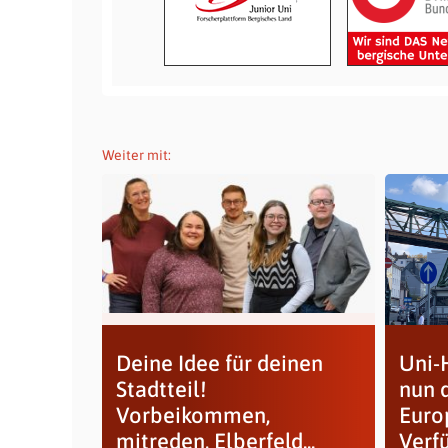
Weiter mit:
Deine Idee für deinen
Uni-
Stadtteil!
nun 
Vorbeikommen,
Euro
mitreden, Elberfeld...
Verf