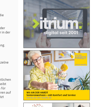
die
 der
 in der
ung.
nzelne
ntlichen
eibt
 für
hren auf
tzt