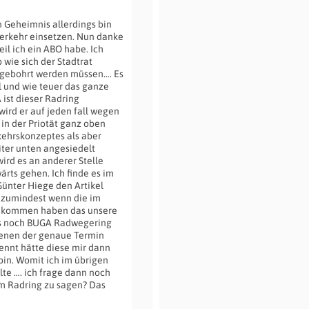
n Geheimnis allerdings bin
verkehr einsetzen. Nun danke
eil ich ein ABO habe. Ich
wie sich der Stadtrat
r gebohrt werden müssen…. Es
 und wie teuer das ganze
 ist dieser Radring
ird er auf jeden fall wegen
in der Priotät ganz oben
kehrskonzeptes als aber
ter unten angesiedelt
wird es an anderer Stelle
ärts gehen. Ich finde es im
Günter Hiege den Artikel
h zumindest wenn die im
 bekommen haben das unsere
ls noch BUGA Radwegering
denen der genaue Termin
ennt hätte diese mir dann
bin. Womit ich im übrigen
te …. ich frage dann noch
um Radring zu sagen? Das