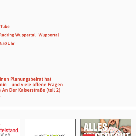
uTube
 Radring Wuppertal | Wuppertal
6:50 Uhr
nen Planungsbeirat hat
min – und viele offene Fragen
n Der Kaiserstraße (teil 2)
1