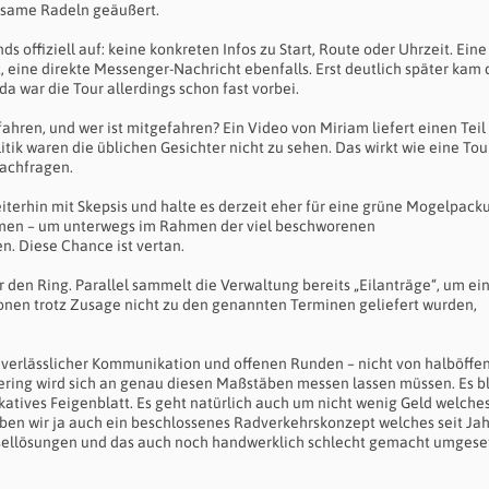
nsame Radeln geäußert.
offiziell auf: keine konkreten Infos zu Start, Route oder Uhrzeit. Eine
 eine direkte Messenger-Nachricht ebenfalls. Erst deutlich später kam 
a war die Tour allerdings schon fast vorbei.
ahren, und wer ist mitgefahren? Ein Video von Miriam liefert einen Teil
itik waren die üblichen Gesichter nicht zu sehen. Das wirkt wie eine Tour
Nachfragen.
terhin mit Skepsis und halte es derzeit eher für eine grüne Mogelpack
mmen – um unterwegs im Rahmen der viel beschworenen
. Diese Chance ist vertan.
r den Ring. Parallel sammelt die Verwaltung bereits „Eilanträge“, um ei
tionen trotz Zusage nicht zu den genannten Terminen geliefert wurden,
z, verlässlicher Kommunikation und offenen Runden – nicht von halböffe
ering wird sich an genau diesen Maßstäben messen lassen müssen. Es bl
tives Feigenblatt. Es geht natürlich auch um nicht wenig Geld welches
ben wir ja auch ein beschlossenes Radverkehrskonzept welches seit Ja
nsellösungen und das auch noch handwerklich schlecht gemacht umgese