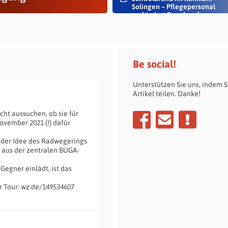
Solingen – Pflegepersonal
verhindert Rauch auf...
Be social!
Unterstützen Sie uns, indem S
Artikel teilen. Danke!
cht aussuchen, ob sie für
ovember 2021 (!) dafür
s der Idee des Radwegerings
 aus der zentralen BUGA-
egner einlädt, ist das
r Tour: wz.de/149534607