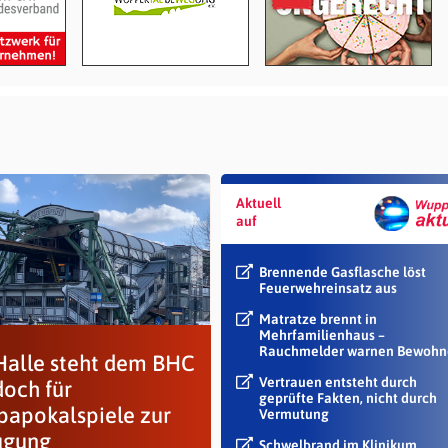
Aktuell
auf
Brennende Gasflasche löst
Feuerwehreinsatz aus
Matratze brennt in
Mehrfamilienhaus –
Rauchmelder warnen Bewohn
Halle steht dem BHC
Vertrauen entsteht durch
doch für
geprüfte Fakten, nicht durch
papokalspiele zur
Vermutung
ügung
Schwelbrand im Klinikum