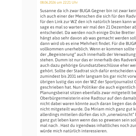
08.06.2026 um 22:21 Uhr
Susanne da ich zwar BUGA Gegner bin ist zwar kei
ich auch einer der Menschen die sich für den Rad
für den Link zur WZ den ich natürlich lesen kann w
sage es mal so warten wir mal den 21 Dezember ab 
entscheidet. Da werden noch einige Dicke Brette
hängt also sehr davon ab was gemacht werden soll
dann wird ob es eine Mehrheit findet. Für die BUGA
vollkommen unerheblich. Wenn er kommen sollte w
der „Begeisterung“ auch innerhalb der Verwaltung 
stehen. Dumm ist nur das er innerhalb des Radver
auch dazu gehörige Grundsatzbeschlüsse eher wei
gehört. Sollte der Stadtrat sich dafür entscheiden 
zumindest bis 2031 sehr langsam bis gar nicht vorw
übrigen lustig das von der WZ der Sportjournalist 
geschrieben hat. Nun Politiker die auch eigentlic
Planungsbeirat sitzen ebenfalls zwar mitgeteilt
Oberbürgermeisterin eine Radtour auf den dama
nicht dabei waren könnte auch daran liegen das 
nicht mitgeteilt wurde. Da Miriam mich ganz gut k
allerdings mitteilen dürfen das ich „unerwünscht“ 
ganz gut leben kann wenn das so gewesen sein soll
mal nach . Hast du irgendwas inhaltliches noch z
würde mich natürlich interessieren.