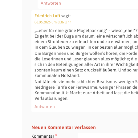
Antworten
Friedrich Luft
sagt:
08.06.2026 um 8:36 Uhr
„…eher für eine grüne Mogelpackung“ – wieso „eher“?
Es geht bei der Buga um darum, eine wirtschaftlich a
einem Strohfeuer zu erleuchten und zu erwärmen, um
in dem Glauben zu wiegen, in der besten aller möglic
Die Bürgerinnen und Bürger wollen’s hören, die Förd
die Leserinnen und Leser glauben alles mögliche; di
sich in den Beteiligungen aller Art in ihrer Wichtigkei
spontan kaum einen Satz druckreif äußern. Und so nut
kommunalen Notstand.
Not täte ein vielmehr schlichter Realismus: weniger 
niedrigere Tarife der Fernwärme, weniger Phrasen de
Kommunalpolitik: Macht eure Arbeit und lasst die hei
Verlautbarungen.
Antworten
Neuen Kommentar verfassen
*
Kommentar