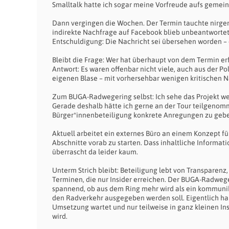
Smalltalk hatte ich sogar meine Vorfreude aufs gemei
Dann vergingen die Wochen. Der Termin tauchte nirgends 
indirekte Nachfrage auf Facebook blieb unbeantwortet,
Entschuldigung: Die Nachricht sei übersehen worden – d
Bleibt die Frage: Wer hat überhaupt von dem Termin erf
Antwort: Es waren offenbar nicht viele, auch aus der Pol
eigenen Blase – mit vorhersehbar wenigen kritischen 
Zum BUGA-Radwegering selbst: Ich sehe das Projekt wei
Gerade deshalb hätte ich gerne an der Tour teilgeno
Bürger*innenbeteiligung konkrete Anregungen zu geben
Aktuell arbeitet ein externes Büro an einem Konzept fü
Abschnitte vorab zu starten. Dass inhaltliche Informa
überrascht da leider kaum.
Unterm Strich bleibt: Beteiligung lebt von Transparen
Terminen, die nur Insider erreichen. Der BUGA-Radweg
spannend, ob aus dem Ring mehr wird als ein kommunika
den Radverkehr ausgegeben werden soll. Eigentlich ha
Umsetzung wartet und nur teilweise in ganz kleinen I
wird.