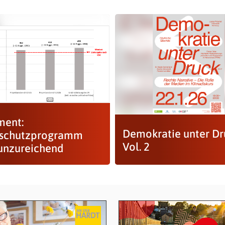
ment:
Demokratie unter Dr
aschutzprogramm
Vol. 2
unzureichend