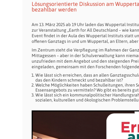
Lösungsorientierte Diskussion am Wuppertal 
bezahlbar werden
Am 13. März 2025 ab 19 Uhr laden das Wuppertal Insti
zur Veranstaltung „Earth for All Deutschland – wie k
Event findet in der Aula des Wuppertal Instituts statt 
offenen Ganztags in und um Wuppertal, an Eltern, aber 
Im Zentrum steht die Verpflegung im Rahmen der Ganz
Mittagessen – aber in der Schulverwaltung kann niemand
unzufrieden mit dem Angebot und den steigenden Preis
eingeladen, gemeinsam mit den Forschenden folgende 
Wie lässt sich erreichen, dass an allen Ganztagsschu
das den Kindern schmeckt und bezahlbar ist?
Welche Möglichkeiten haben Schulleitungen, ihren 
Essensangebots zu vermitteln? Wo gibt es bereits gut
Wie lässt sich ein kommunalpolitischer Handlungsrah
sozialen, kulturellen und ökologischen Problemstell