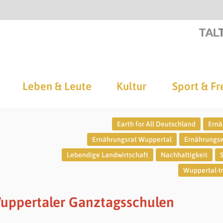
Leben & Leute
Kultur
Sport & Fr
Earth for All Deutschland
Ernä
Ernährungsrat Wuppertal
Ernährungs
Lebendige Landwirtschaft
Nachhaltigkeit
Wuppertal-In
uppertaler Ganztagsschulen