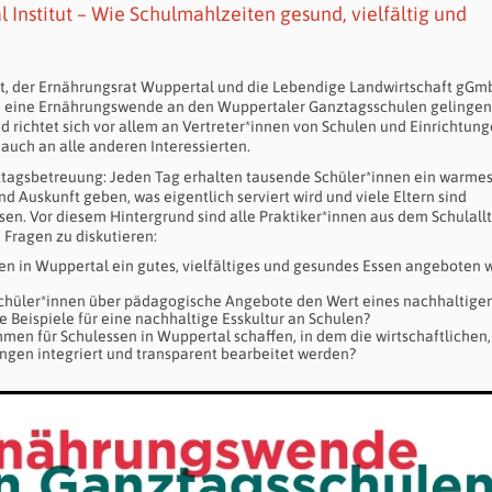
Institut – Wie Schulmahlzeiten gesund, vielfältig und
tut, der Ernährungsrat Wuppertal und die Lebendige Landwirtschaft gGm
ann eine Ernährungswende an den Wuppertaler Ganztagsschulen gelingen
und richtet sich vor allem an Vertreter*innen von Schulen und Einrichtun
auch an alle anderen Interessierten.
tagsbetreuung: Jeden Tag erhalten tausende Schüler*innen ein warme
 Auskunft geben, was eigentlich serviert wird und viele Eltern sind
en. Vor diesem Hintergrund sind alle Praktiker*innen aus dem Schulall
Fragen zu diskutieren:
len in Wuppertal ein gutes, vielfältiges und gesundes Essen angeboten w
Schüler*innen über pädagogische Angebote den Wert eines nachhaltige
e Beispiele für eine nachhaltige Esskultur an Schulen?
men für Schulessen in Wuppertal schaffen, in dem die wirtschaftlichen,
ungen integriert und transparent bearbeitet werden?