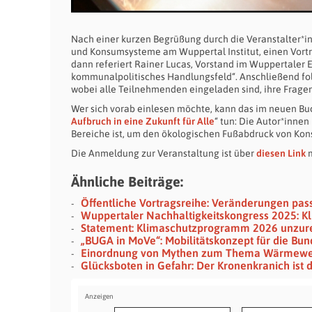
Nach einer kurzen Begrüßung durch die Veranstalter*i
und Konsumsysteme am Wuppertal Institut, einen Vort
dann referiert Rainer Lucas, Vorstand im Wuppertaler 
kommunalpolitisches Handlungsfeld“. Anschließend folg
wobei alle Teilnehmenden eingeladen sind, ihre Frage
Wer sich vorab einlesen möchte, kann das im neuen Buc
Aufbruch in eine Zukunft für Alle
“ tun: Die Autor*inne
Bereiche ist, um den ökologischen Fußabdruck von Kon
Die Anmeldung zur Veranstaltung ist über
diesen Link
m
Ähnliche Beiträge:
Öffentliche Vortragsreihe: Veränderungen pass
Wuppertaler Nachhaltigkeitskongress 2025: K
Statement: Klimaschutzprogramm 2026 unzur
„BUGA in MoVe“: Mobilitätskonzept für die Bu
Einordnung von Mythen zum Thema Wärmew
Glücksboten in Gefahr: Der Kronenkranich ist 