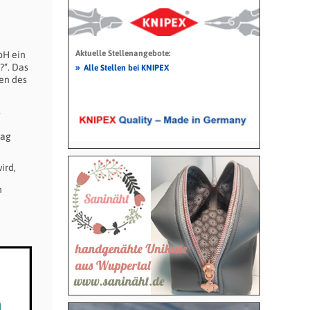
Aktuelle Stellenangebote:
bH ein
?“. Das
»
Alle Stellen bei KNIPEX
gen des
s
tag
ird,
n