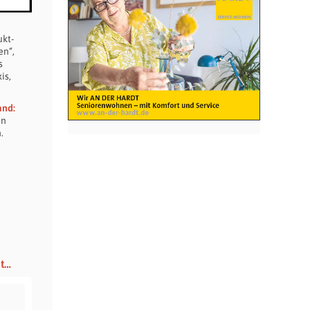
ukt-
en“,
s
is,
and:
en
.
ut…