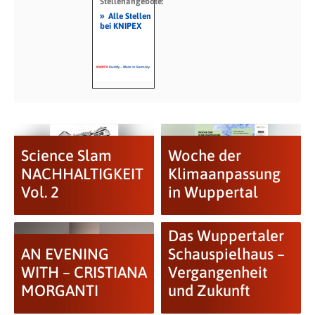
Stellenangebote:
»
Alle Stellen
bei KNIPEX
Science Slam
Woche der
NACHHALTIGKEIT
Klimaanpassung
Vol. 2
in Wuppertal
Das Wuppertaler
AN EVENING
Schauspielhaus –
WITH – CRISTIANA
Vergangenheit
MORGANTI
und Zukunft
Pina Bausch