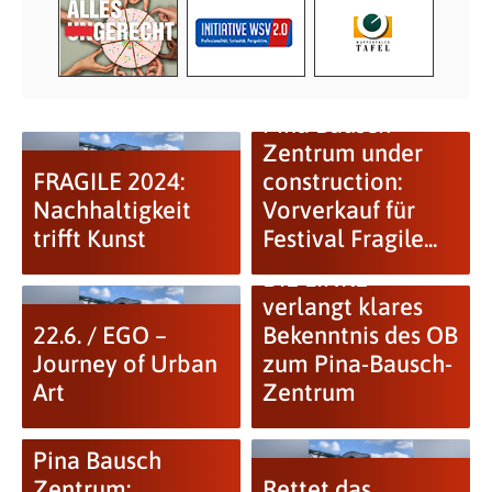
Pina Bausch
Zentrum under
FRAGILE 2024:
construction:
Nachhaltigkeit
Vorverkauf für
trifft Kunst
Festival Fragile...
DIE LINKE
verlangt klares
22.6. / EGO –
Bekenntnis des OB
Journey of Urban
zum Pina-Bausch-
Art
Zentrum
Pina Bausch
Zentrum:
Rettet das