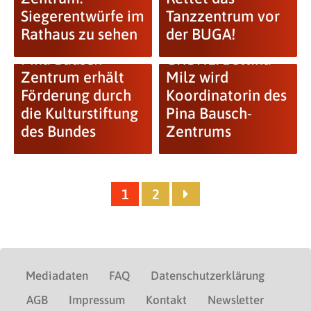
Siegerentwürfe im
Tanzzentrum vor
Rathaus zu sehen
der BUGA!
Pina Bausch
GRÜNE: Bettina
Zentrum erhält
Milz wird
Förderung durch
Koordinatorin des
die Kulturstiftung
Pina Bausch-
des Bundes
Zentrums
1
2
Mediadaten
FAQ
Datenschutzerklärung
AGB
Impressum
Kontakt
Newsletter