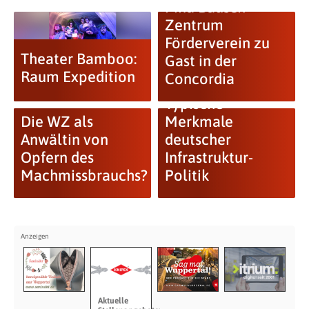
Pina Bausch
Zentrum
Förderverein zu
Theater Bamboo:
Gast in der
Raum Expedition
Concordia
Typische
Die WZ als
Merkmale
Anwältin von
deutscher
Opfern des
Infrastruktur-
Machmissbrauchs?
Politik
Aktuelle