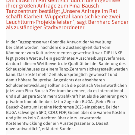
DIE LINKE im Rat sieht sich durch die Ergebnisse
ihrer großen Anfrage zum Pina-Bausch-
Tanzzentrum bestätigt „Unsere Anfrage im Rat
schafft Klarheit: Wuppertal kann sich keine zwei
Leuchtturm-Projekte leisten“, sagt Bernhard Sander
als zuständiger Stadtverordneter.
In der Tagespresse war über die Antwort der Verwaltung
berichtet worden, nachdem die Zuständigkeit dort vom
Kämmerer zum Kulturdezernenten gewechselt war. DIE LINKE
legt großen Wert auf ein geordnetes Ausschreibungsverfahren,
da durch diesen Wettbewerb die Qualität bei der Sanierung des
Schauspielhauses zu einem Tanz-Zentrum sichergestellt werden
kann. Das kostet mehr Zeit als ursprünglich gewünscht und
damit höhere Baupreise. Angesichts der absehbaren
Schuldenentwicklung sollten sich die politisch Verantwortlichen
jetzt zum Pina-Bausch-Zentrum bekennen, da es international
und auf längere Sicht mehr Strahlkraft hat als die Sanierung von
privatem Immobilienbesitz im Zuge der BUGA. „Beim Pina-
Bausch-Zentrum ist eine Notbremse 2025 eingebaut. Bei der
BUGA schweigen SPD; CDU; FDP; Grüne über die wahren Kosten
und gibt es kein Gutachten über die zu erwartende
Kostenentwicklung oder ein Ausstiegsszenario. Das ist
unverantwortlich“, erläutert Sander.