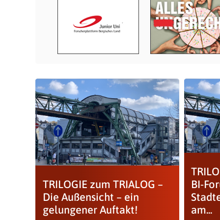
TRILO
TRILOGIE zum TRIALOG –
BI-Fo
Die Außensicht – ein
Stadt
gelungener Auftakt!
am...