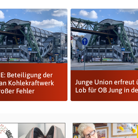
: Beteiligung der
Junge Union erfreut 
n Kohlekraftwerk
Lob für OB Jung in der
roßer Fehler