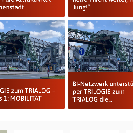
nnenstadt
Jung!“
BI-Netzwerk unterstü
GIE zum TRIALOG –
per TRILOGIE zum
s-1: MOBILITÄT
TRIALOG die...