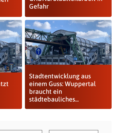
Gefahr
Stadtentwicklung aus
tzt
einem Guss: Wuppertal
braucht ein
städtebauliches...