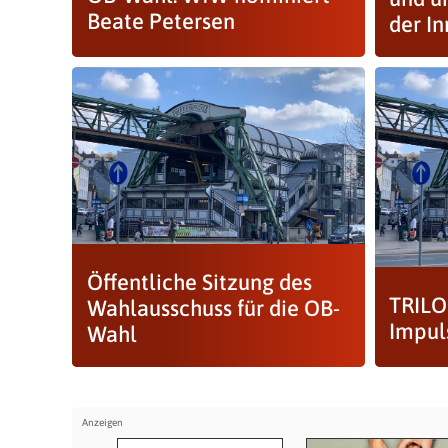
Beate Petersen
der I
Öffentliche Sitzung des
TRILO
Wahlausschuss für die OB-
Impul
Wahl