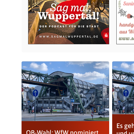
Es ge
OB-Wahl: WfW nominiert
und um