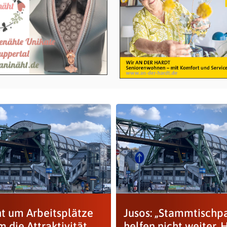
ht um Arbeitsplätze
Jusos: „Stammtischp
 die Attraktivität
helfen nicht weiter, 