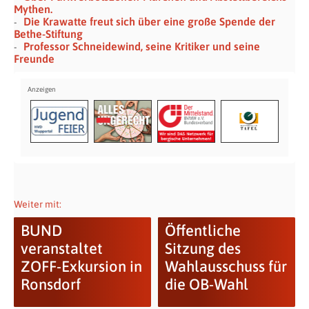
Mythen.
Die Krawatte freut sich über eine große Spende der
Bethe-Stiftung
Professor Schneidewind, seine Kritiker und seine
Freunde
Weiter mit:
BUND
Öffentliche
veranstaltet
Sitzung des
ZOFF-Exkursion in
Wahlausschuss für
Ronsdorf
die OB-Wahl