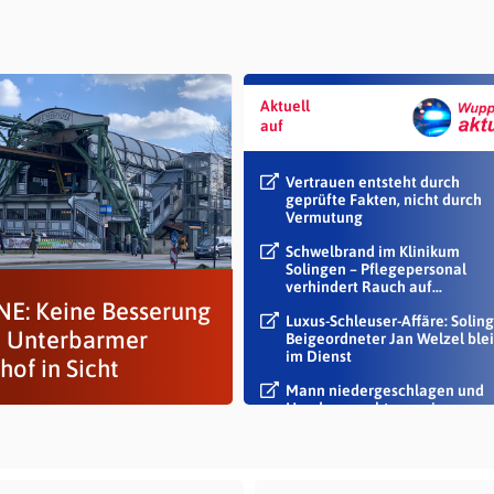
Aktuell
auf
Vertrauen entsteht durch
geprüfte Fakten, nicht durch
Vermutung
Schwelbrand im Klinikum
Solingen – Pflegepersonal
verhindert Rauch auf...
E: Keine Besserung
Luxus-Schleuser-Affäre: Soling
 Unterbarmer
Beigeordneter Jan Welzel blei
im Dienst
hof in Sicht
Mann niedergeschlagen und
Handy geraubt – zwei
Tatverdächtige...