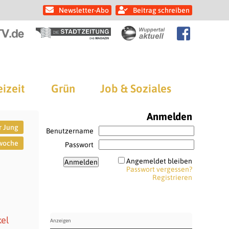
Newsletter-Abo
Beitrag schreiben
eizeit
Grün
Job & Soziales
Anmelden
r Jung
Benutzername
swoche
Passwort
Angemeldet bleiben
Passwort vergessen?
Registrieren
kel