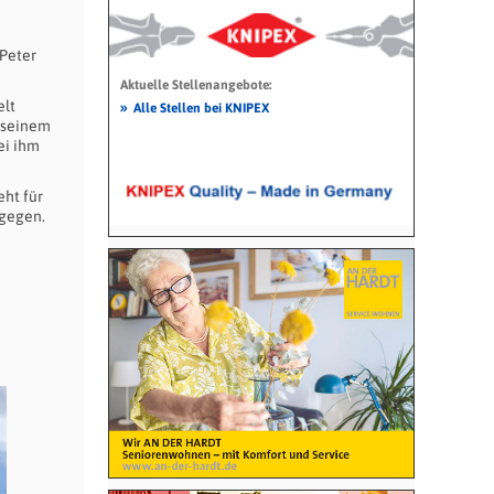
 Peter
Aktuelle Stellenangebote:
elt
»
Alle Stellen bei KNIPEX
d seinem
ei ihm
eht für
tgegen.