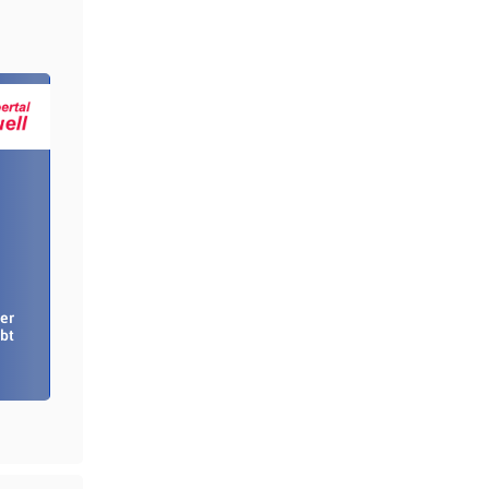
er
bt