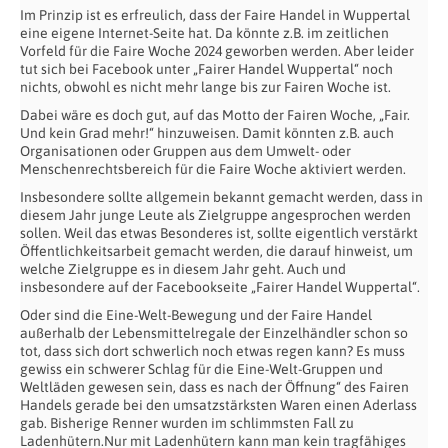
Im Prinzip ist es erfreulich, dass der Faire Handel in Wuppertal
eine eigene Internet-Seite hat. Da könnte z.B. im zeitlichen
Vorfeld für die Faire Woche 2024 geworben werden. Aber leider
tut sich bei Facebook unter „Fairer Handel Wuppertal“ noch
nichts, obwohl es nicht mehr lange bis zur Fairen Woche ist.
Dabei wäre es doch gut, auf das Motto der Fairen Woche, „Fair.
Und kein Grad mehr!“ hinzuweisen. Damit könnten z.B. auch
Organisationen oder Gruppen aus dem Umwelt- oder
Menschenrechtsbereich für die Faire Woche aktiviert werden.
Insbesondere sollte allgemein bekannt gemacht werden, dass in
diesem Jahr junge Leute als Zielgruppe angesprochen werden
sollen. Weil das etwas Besonderes ist, sollte eigentlich verstärkt
Öffentlichkeitsarbeit gemacht werden, die darauf hinweist, um
welche Zielgruppe es in diesem Jahr geht. Auch und
insbesondere auf der Facebookseite „Fairer Handel Wuppertal“.
Oder sind die Eine-Welt-Bewegung und der Faire Handel
außerhalb der Lebensmittelregale der Einzelhändler schon so
tot, dass sich dort schwerlich noch etwas regen kann? Es muss
gewiss ein schwerer Schlag für die Eine-Welt-Gruppen und
Weltläden gewesen sein, dass es nach der Öffnung“ des Fairen
Handels gerade bei den umsatzstärksten Waren einen Aderlass
gab. Bisherige Renner wurden im schlimmsten Fall zu
Ladenhütern.Nur mit Ladenhütern kann man kein tragfähiges