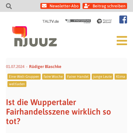
Newsletter-Abo
Beitrag schreiben
01.07.2024
Rüdiger Blaschke
Eine-Welt-Gruppen
faire Woche
Fairer Handel
junge Leute
Klima
weltladen
Ist die Wuppertaler
Fairhandelsszene wirklich so
tot?