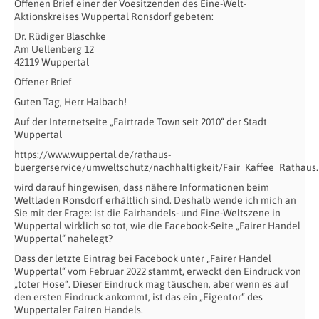
Offenen Brief einer der Voesitzenden des Eine-Welt-
Aktionskreises Wuppertal Ronsdorf gebeten:
Dr. Rüdiger Blaschke
Am Uellenberg 12
42119 Wuppertal
Offener Brief
Guten Tag, Herr Halbach!
Auf der Internetseite „Fairtrade Town seit 2010“ der Stadt
Wuppertal
https://www.wuppertal.de/rathaus-
buergerservice/umweltschutz/nachhaltigkeit/Fair_Kaffee_Rathaus
wird darauf hingewisen, dass nähere Informationen beim
Weltladen Ronsdorf erhältlich sind. Deshalb wende ich mich an
Sie mit der Frage: ist die Fairhandels- und Eine-Weltszene in
Wuppertal wirklich so tot, wie die Facebook-Seite „Fairer Handel
Wuppertal“ nahelegt?
Dass der letzte Eintrag bei Facebook unter „Fairer Handel
Wuppertal“ vom Februar 2022 stammt, erweckt den Eindruck von
„toter Hose“. Dieser Eindruck mag täuschen, aber wenn es auf
den ersten Eindruck ankommt, ist das ein „Eigentor“ des
Wuppertaler Fairen Handels.