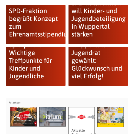
SPD-Ratsfraktion
SPD-Fraktion
will Kinder- und
begrüßt Konzept
Jugendbeteiligung
zum
in Wuppertal
Ehrenamtsstipendium
stärken
Spielplätze:
Wuppertaler
Wichtige
Jugendrat
Treffpunkte für
gewählt:
Kinder und
Glückwunsch und
Jugendliche
viel Erfolg!
Aktuelle