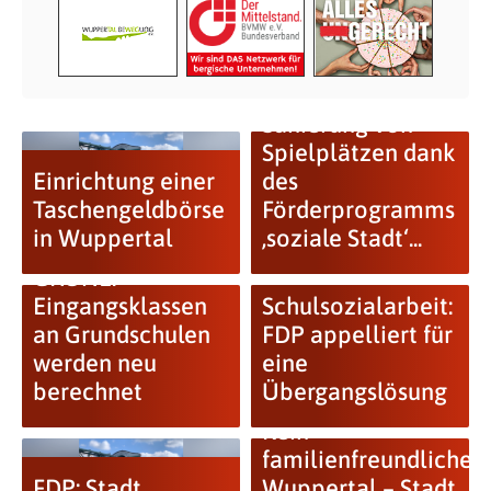
Sanierung von
Spielplätzen dank
Einrichtung einer
des
Taschengeldbörse
Förderprogramms
in Wuppertal
‚soziale Stadt‘...
GRÜNE:
Eingangsklassen
Schulsozialarbeit:
an Grundschulen
FDP appelliert für
werden neu
eine
berechnet
Übergangslösung
Kein
familienfreundliches
FDP: Stadt
Wuppertal – Stadt