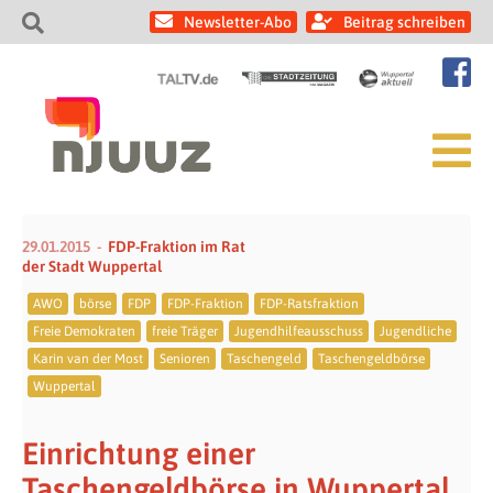
Newsletter-Abo
Beitrag schreiben
29.01.2015
FDP-Fraktion im Rat
der Stadt Wuppertal
AWO
börse
FDP
FDP-Fraktion
FDP-Ratsfraktion
Freie Demokraten
freie Träger
Jugendhilfeausschuss
Jugendliche
Karin van der Most
Senioren
Taschengeld
Taschengeldbörse
Wuppertal
Einrichtung einer
Taschengeldbörse in Wuppertal