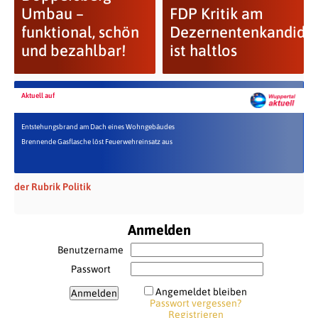
Umbau –
FDP Kritik am
funktional, schön
Dezernentenkandida
und bezahlbar!
ist haltlos
Aktuell auf
Entstehungsbrand am Dach eines Wohngebäudes
Brennende Gasflasche löst Feuerwehreinsatz aus
der Rubrik Politik
Anmelden
Benutzername
Passwort
Angemeldet bleiben
Passwort vergessen?
Registrieren