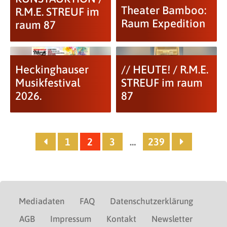
Theater Bamboo:
R.M.E. STREUF im
Raum Expedition
raum 87
Heckinghauser
// HEUTE! / R.M.E.
Musikfestival
STREUF im raum
2026.
87
1
2
3
…
239
Mediadaten
FAQ
Datenschutzerklärung
AGB
Impressum
Kontakt
Newsletter