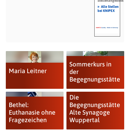
Stellenangebote:
»
Alle Stellen
bei KNIPEX
Sommerkurs in
Maria Leitner
der
Begegnungsstätte
Die
Bethel:
Begegnungsstätte
Euthanasie ohne
Alte Synagoge
Fragezeichen
Wuppertal