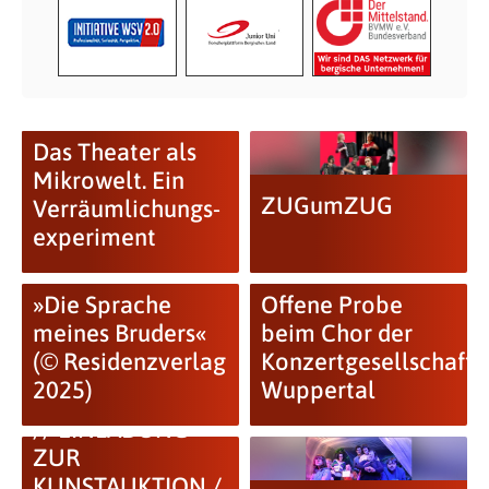
Das Theater als
Mikrowelt. Ein
ZUGumZUG
Verräumlichungs­
experiment
»Die Sprache
Offene Probe
meines Bruders«
beim Chor der
(© Residenzverlag
Konzertgesellschaft
2025)
Wuppertal
// EINLADUNG
ZUR
KUNSTAUKTION /