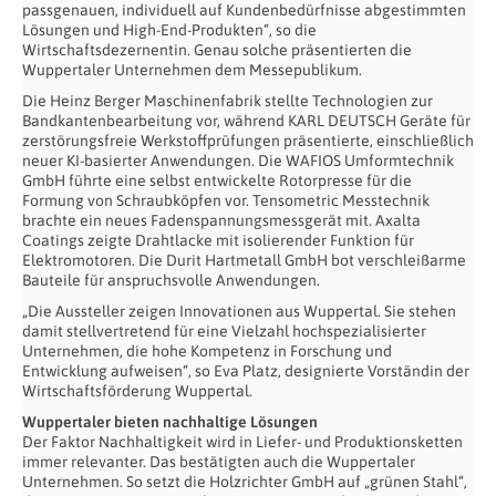
passgenauen, individuell auf Kundenbedürfnisse abgestimmten
Lösungen und High-End-Produkten“, so die
Wirtschaftsdezernentin. Genau solche präsentierten die
Wuppertaler Unternehmen dem Messepublikum.
Die Heinz Berger Maschinenfabrik stellte Technologien zur
Bandkantenbearbeitung vor, während KARL DEUTSCH Geräte für
zerstörungsfreie Werkstoffprüfungen präsentierte, einschließlich
neuer KI-basierter Anwendungen. Die WAFIOS Umformtechnik
GmbH führte eine selbst entwickelte Rotorpresse für die
Formung von Schraubköpfen vor. Tensometric Messtechnik
brachte ein neues Fadenspannungsmessgerät mit. Axalta
Coatings zeigte Drahtlacke mit isolierender Funktion für
Elektromotoren. Die Durit Hartmetall GmbH bot verschleißarme
Bauteile für anspruchsvolle Anwendungen.
„Die Aussteller zeigen Innovationen aus Wuppertal. Sie stehen
damit stellvertretend für eine Vielzahl hochspezialisierter
Unternehmen, die hohe Kompetenz in Forschung und
Entwicklung aufweisen“, so Eva Platz, designierte Vorständin der
Wirtschaftsförderung Wuppertal.
Wuppertaler bieten nachhaltige Lösungen
Der Faktor Nachhaltigkeit wird in Liefer- und Produktionsketten
immer relevanter. Das bestätigten auch die Wuppertaler
Unternehmen. So setzt die Holzrichter GmbH auf „grünen Stahl“,