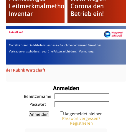
Leitmerkmalmethoden-
Corona den
Inventar
Betrieb ein!
Aktuell auf
Matratze brennt in Mehrfamilienhaus – Rauchmelder warnen Bewohner
Vertrauen entsteht durch geprüfte Fakten, nicht durch Vermutung
der Rubrik Wirtschaft
Anmelden
Benutzername
Passwort
Angemeldet bleiben
Passwort vergessen?
Registrieren