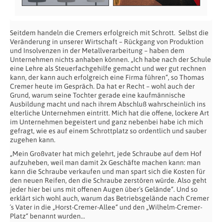
Seitdem handeln die Cremers erfolgreich mit Schrott. Selbst die
Veränderung in unserer Wirtschaft – Rückgang von Produktion
und Insolvenzen in der Metallverarbeitung – haben dem
Unternehmen nichts anhaben können. „Ich habe nach der Schule
eine Lehre als Steuerfachgehilfe gemacht und wer gut rechnen
kann, der kann auch erfolgreich eine Firma führen“, so Thomas
Cremer heute im Gespräch. Da hat er Recht – wohl auch der
Grund, warum seine Tochter gerade eine kaufmännische
Ausbildung macht und nach ihrem Abschluß wahrscheinlich ins
elterliche Unternehmen eintritt. Mich hat die offene, lockere Art
im Unternehmen begeistert und ganz nebenbei habe ich mich
gefragt, wie es auf einem Schrottplatz so ordentlich und sauber
zugehen kann.
„Mein Großvater hat mich gelehrt, jede Schraube auf dem Hof
aufzuheben, weil man damit 2x Geschäfte machen kann: man
kann die Schraube verkaufen und man spart sich die Kosten für
den neuen Reifen, den die Schraube zerstören würde. Also geht
jeder hier bei uns mit offenen Augen über´s Gelände“. Und so
erklärt sich wohl auch, warum das Betriebsgelände nach Cremer
´s Vater in die „Horst-Cremer-Allee“ und den „Wilhelm-Cremer-
Platz“ benannt wurden…