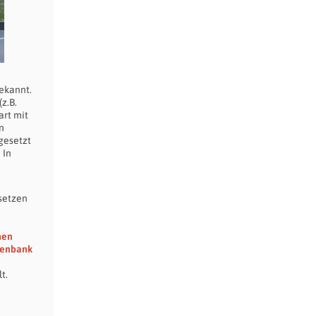
ekannt.
(z.B.
art mit
n
gesetzt
 In
setzen
hen
tenbank
t.