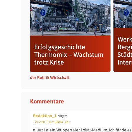
Werk
Erfolgsgeschichte
Berg
Thermomix ­– Wachstum
Städ
trotz Krise
Inter
der Rubrik Wirtschaft
Kommentare
Redaktion_1
sagt:
12.02.2010 um 18:04 Uhr
njuuz ist ein Wuppertaler Lokal-Medium. Ich fände es