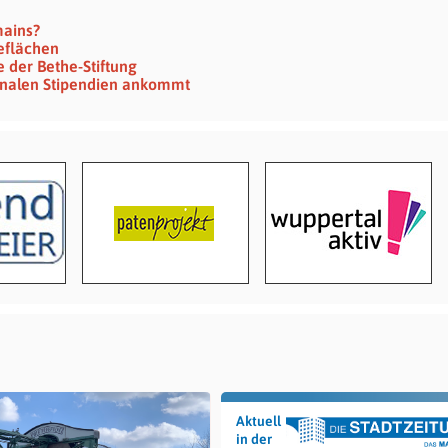
mains?
eflächen
 der Bethe-Stiftung
ionalen Stipendien ankommt
Aktuell
in der