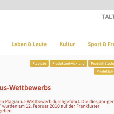
Leben & Leute
Kultur
Sport & Fr
Plagiate
Produktentwicklung
Produktfälsc
Produktpir
arius-Wettbewerbs
den Plagiarius-Wettbewerb durchgeführt. Die diesjährige
s“ wurden am 12. Februar 2010 auf der Frankfurter
geben.