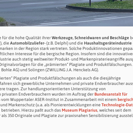
 für die hohe Qualität ihrer
Werkzeuge, Schneidwaren und Beschläge
b
), die
Automobilzuliefer-
(z.B. Delphi) und die
Haushaltsgeräteindustrie
arken in der Region stark vertreten. Solche Produktinnovationen gepa
ichen Interesse für die bergische Region. Insofern sind die innovative
strie auch stetig weltweiter Produkt- und Markenpiraterieangriffe aus
Originalvorlagen für die „prämierten“ Plagiate und Produktfälschungen.
. Bohle AG) und Solingen (ZWILLING J.A. Henckels AG).
ierten“ Plagiate und Produktfälschungen als auch die diesjährige
Gefahren sich gewerbliche Unternehmen und private Endverbraucher aus
ere tragen. Zur handlungsorientierten Unterstützung von
 privaten Endverbrauchern wurden im Auftrag der
Bundesanstalt für
6 vom Wuppertaler ASER-Institut in Zusammenarbeit mit einem
bergisc
 und Markenschutz (u.a. als Pionierentwicklungen eine
Technologie-Da
m betrieben. Hierzu paßt auch das
Museum Plagiarius
, welches seit dem
ls 350 Originale und Plagiate zur praxisnahen Sensibilisierung ausstell