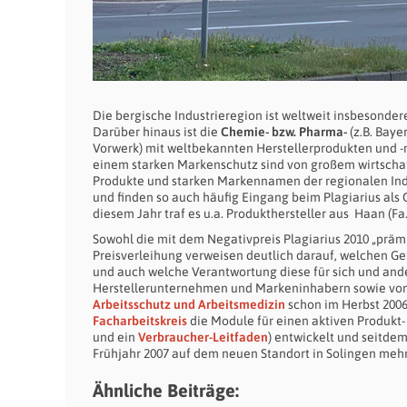
Die bergische Industrieregion ist weltweit insbesondere
Darüber hinaus ist die
Chemie- bzw. Pharma-
(z.B. Bayer
Vorwerk) mit weltbekannten Herstellerprodukten und -m
einem starken Markenschutz sind von großem wirtschaftl
Produkte und starken Markennamen der regionalen Indu
und finden so auch häufig Eingang beim Plagiarius als 
diesem Jahr traf es u.a. Produkthersteller aus Haan (Fa
Sowohl die mit dem Negativpreis Plagiarius 2010 „präm
Preisverleihung verweisen deutlich darauf, welchen 
und auch welche Verantwortung diese für sich und and
Herstellerunternehmen und Markeninhabern sowie von
Arbeitsschutz und Arbeitsmedizin
schon im Herbst 200
Facharbeitskreis
die Module für einen aktiven Produkt-
und ein
Verbraucher-Leitfaden
) entwickelt und seitde
Frühjahr 2007 auf dem neuen Standort in Solingen mehr a
Ähnliche Beiträge: