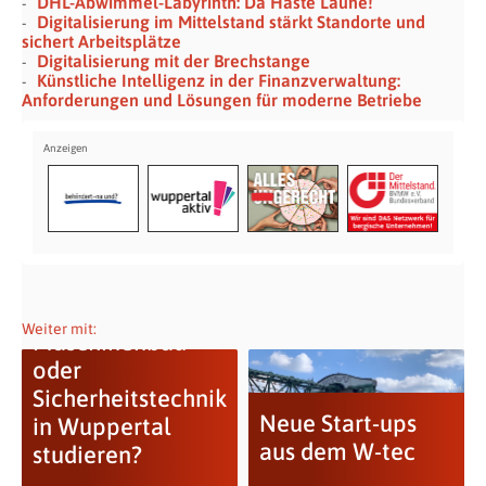
DHL-Abwimmel-Labyrinth: Da Haste Laune!
Digitalisierung im Mittelstand stärkt Standorte und
sichert Arbeitsplätze
Digitalisierung mit der Brechstange
Künstliche Intelligenz in der Finanzverwaltung:
Anforderungen und Lösungen für moderne Betriebe
Warum
Weiter mit:
Maschinenbau
oder
Sicherheitstechnik
Neue Start-ups
in Wuppertal
aus dem W-tec
studieren?