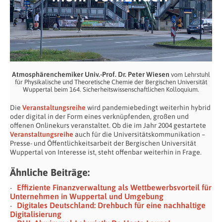
Atmosphärenchemiker Univ.-Prof. Dr. Peter Wiesen
vom Lehrstuhl
für Physikalische und Theoretische Chemie der Bergischen Universität
Wuppertal beim 164. Sicherheitswissenschaftlichen Kolloquium.
Die
Veranstaltungsreihe
wird pandemiebedingt weiterhin hybrid
oder digital in der Form eines verknüpfenden, großen und
offenen Onlinekurs veranstaltet. Ob die im Jahr 2004 gestartete
Veranstaltungsreihe
auch für die Universitätskommunikation –
Presse- und Öffentlichkeitsarbeit der Bergischen Universität
Wuppertal von Interesse ist, steht offenbar weiterhin in Frage.
Ähnliche Beiträge:
Effiziente Finanzverwaltung als Wettbewerbsvorteil für
Unternehmen in Wuppertal und Umgebung
Digitales Deutschland: Drehbuch für eine nachhaltige
Digitalisierung