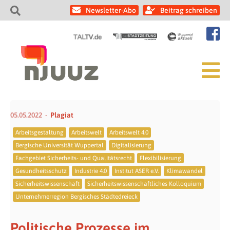
Newsletter-Abo
Beitrag schreiben
05.05.2022
Plagiat
Arbeitsgestaltung
Arbeitswelt
Arbeitswelt 4.0
Bergische Universität Wuppertal
Digitalisierung
Fachgebiet Sicherheits- und Qualitätsrecht
Flexibilisierung
Gesundheitsschutz
Industrie 4.0
Institut ASER e.V.
Klimawandel
Sicherheitswissenschaft
Sicherheitswissenschaftliches Kolloquium
Unternehmerregion Bergisches Städtedreieck
Politische Prozesse im