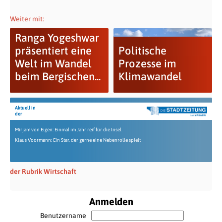
Weiter mit:
Ranga Yogeshwar
präsentiert eine
Politische
Welt im Wandel
Prozesse im
beim Bergischen...
Klimawandel
Aktuell in
der
Mirjam von Eigen: Einmal im Jahr reif für die Insel
Klaus Voormann: Ein Star, der gerne eine Nebenrolle spielt
der Rubrik Wirtschaft
Anmelden
Benutzername