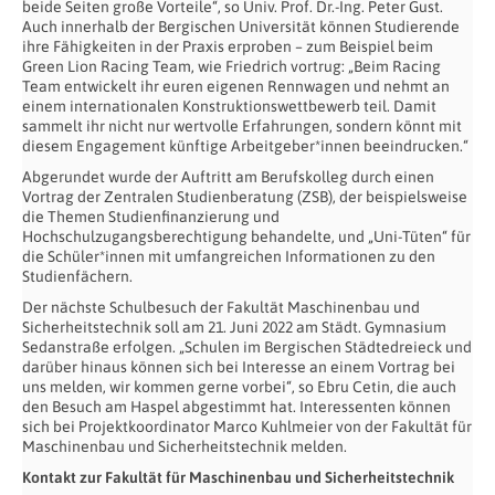
beide Seiten große Vorteile“, so Univ. Prof. Dr.-Ing. Peter Gust.
Auch innerhalb der Bergischen Universität können Studierende
ihre Fähigkeiten in der Praxis erproben – zum Beispiel beim
Green Lion Racing Team, wie Friedrich vortrug: „Beim Racing
Team entwickelt ihr euren eigenen Rennwagen und nehmt an
einem internationalen Konstruktionswettbewerb teil. Damit
sammelt ihr nicht nur wertvolle Erfahrungen, sondern könnt mit
diesem Engagement künftige Arbeitgeber*innen beeindrucken.“
Abgerundet wurde der Auftritt am Berufskolleg durch einen
Vortrag der Zentralen Studienberatung (ZSB), der beispielsweise
die Themen Studienfinanzierung und
Hochschulzugangsberechtigung behandelte, und „Uni-Tüten“ für
die Schüler*innen mit umfangreichen Informationen zu den
Studienfächern.
Der nächste Schulbesuch der Fakultät Maschinenbau und
Sicherheitstechnik soll am 21. Juni 2022 am Städt. Gymnasium
Sedanstraße erfolgen. „Schulen im Bergischen Städtedreieck und
darüber hinaus können sich bei Interesse an einem Vortrag bei
uns melden, wir kommen gerne vorbei“, so Ebru Cetin, die auch
den Besuch am Haspel abgestimmt hat. Interessenten können
sich bei Projektkoordinator Marco Kuhlmeier von der Fakultät für
Maschinenbau und Sicherheitstechnik melden.
Kontakt zur Fakultät für Maschinenbau und Sicherheitstechnik