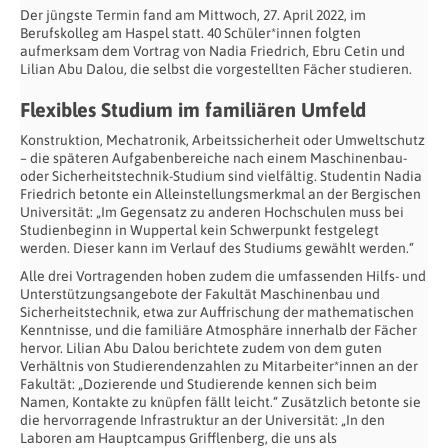
Der jüngste Termin fand am Mittwoch, 27. April 2022, im
Berufskolleg am Haspel statt. 40 Schüler*innen folgten
aufmerksam dem Vortrag von Nadia Friedrich, Ebru Cetin und
Lilian Abu Dalou, die selbst die vorgestellten Fächer studieren.
Flexibles Studium im familiären Umfeld
Konstruktion, Mechatronik, Arbeitssicherheit oder Umweltschutz
– die späteren Aufgabenbereiche nach einem Maschinenbau-
oder Sicherheitstechnik-Studium sind vielfältig. Studentin Nadia
Friedrich betonte ein Alleinstellungsmerkmal an der Bergischen
Universität: „Im Gegensatz zu anderen Hochschulen muss bei
Studienbeginn in Wuppertal kein Schwerpunkt festgelegt
werden. Dieser kann im Verlauf des Studiums gewählt werden.“
Alle drei Vortragenden hoben zudem die umfassenden Hilfs- und
Unterstützungsangebote der Fakultät Maschinenbau und
Sicherheitstechnik, etwa zur Auffrischung der mathematischen
Kenntnisse, und die familiäre Atmosphäre innerhalb der Fächer
hervor. Lilian Abu Dalou berichtete zudem von dem guten
Verhältnis von Studierendenzahlen zu Mitarbeiter*innen an der
Fakultät: „Dozierende und Studierende kennen sich beim
Namen, Kontakte zu knüpfen fällt leicht.“ Zusätzlich betonte sie
die hervorragende Infrastruktur an der Universität: „In den
Laboren am Hauptcampus Grifflenberg, die uns als