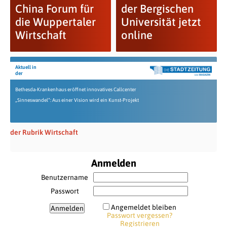
China Forum für
der Bergischen
die Wuppertaler
Universität jetzt
Wirtschaft
online
Aktuell in
der
Bethesda-Krankenhaus eröffnet innovatives Callcenter
„Sinneswandel“: Aus einer Vision wird ein Kunst-Projekt
der Rubrik Wirtschaft
Anmelden
Benutzername
Passwort
Angemeldet bleiben
Passwort vergessen?
Registrieren