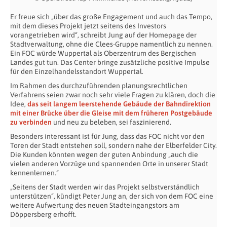
Er freue sich „über das große Engagement und auch das Tempo,
mit dem dieses Projekt jetzt seitens des Investors
vorangetrieben wird“, schreibt Jung auf der Homepage der
Stadtverwaltung, ohne die Clees-Gruppe namentlich zu nennen.
Ein FOC würde Wuppertal als Oberzentrum des Bergischen
Landes gut tun. Das Center bringe zusätzliche positive Impulse
für den Einzelhandelsstandort Wuppertal.
Im Rahmen des durchzuführenden planungsrechtlichen
Verfahrens seien zwar noch sehr viele Fragen zu klären, doch die
Idee,
das seit langem leerstehende Gebäude der Bahndirektion
mit einer Brücke über die Gleise mit dem früheren Postgebäude
zu verbinden
und neu zu beleben, sei faszinierend.
Besonders interessant ist für Jung, dass das FOC nicht vor den
Toren der Stadt entstehen soll, sondern nahe der Elberfelder City.
Die Kunden könnten wegen der guten Anbindung „auch die
vielen anderen Vorzüge und spannenden Orte in unserer Stadt
kennenlernen.“
„Seitens der Stadt werden wir das Projekt selbstverständlich
unterstützen“, kündigt Peter Jung an, der sich von dem FOC eine
weitere Aufwertung des neuen Stadteingangstors am
Döppersberg erhofft.