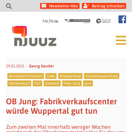
Newsletter-Abo
Beitrag schreiben
19.01.2015
Georg Sander
Bundesbahndirektion
Clees
doeppersberg
dossierdoeppersberg
fabrikverkauf
FOC
kleeblatt
Peter Jung
post
OB Jung: Fabrikverkaufscenter
würde Wuppertal gut tun
Zum zweiten Mal innerhalb weniger Wochen