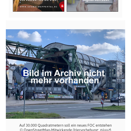
Auf 30.000 Quadratmetern soll ein neues FOC entstehen
njuuz
© OpenStreetMap-Mitwirkende (Hervorhebung:
)