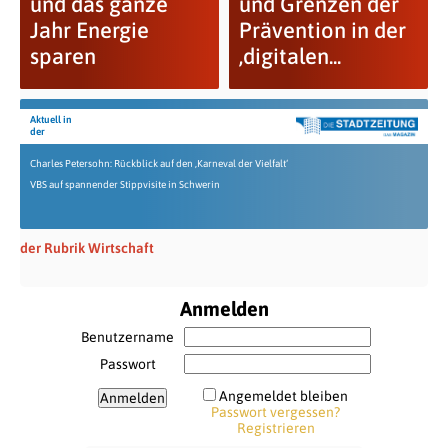
und das ganze
und Grenzen der
Jahr Energie
Prävention in der
sparen
‚digitalen...
Aktuell in
der
Charles Petersohn: Rückblick auf den ‚Karneval der Vielfalt‘
VBS auf spannender Stippvisite in Schwerin
der Rubrik Wirtschaft
Anmelden
Benutzername
Passwort
Angemeldet bleiben
Passwort vergessen?
Registrieren